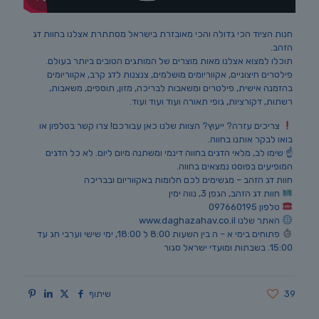
חנות הציוד הכי גדולה והכי מאובזרת בישראל מסתתרת אצלנו בחוות דג
הזהב.
תוכלו למצוא אצלנו מאות מוצרים של המותגים הטובים ביותר בעולם.
פילטרים חיצוניים, אקווריומים מושלמים, צנצנות לדג קרב, אקווריומים
בהזמנה אישית, פילטרים ומשאבות לבריכה, מזון, תוספים, משאבות,
רשתות, דקורציות, גופי תאורה ועוד ועוד ועוד.
צריכים עזרה? ייעוץ? הצוות שלנו כאן עבורכם! צרו קשר בטלפון או
בואו לבקר אותנו בחווה.
☝️ שימו לב, מלאי הדגים בחווה דינמי ומשתנה מיום ליום. לא כל הדגים
המופיעים בפוסט נמצאים בחווה.
חוות דג הזהב – מגשימים לכם חלומות באקווריום ובבריכה
חוות דג הזהב, הגפן 3, נווה ימין
טלפון 097660195
האתר שלנו www.daghazahav.co.il
פתוחים בימי א – ה בין השעות 8:00 ל 18:00, ימי שישי וערבי חג עד
15:00. בשבתות ומועדי ישראל סגור
39
שיתוף