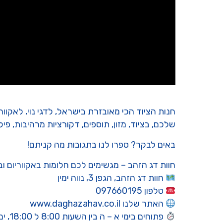
שלכם, בציוד, מזון, תוספים, דקורציות מרהיבות, פיל
באים לבקר? ספרו לנו בתגובות מה קניתם!
חוות דג הזהב – מגשימים לכם חלומות באקווריום ו
חוות דג הזהב, הגפן 3, נווה ימין
טלפון 097660195
האתר שלנו www.daghazahav.co.il
פתוחים בימי א – ה בין השעות 8:00 ל 18:00, ימי שישי וערבי חג עד 15:00. בשבתות ומועדי ישראל סגור