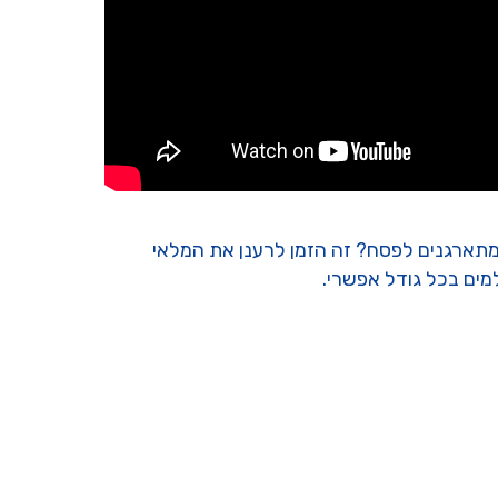
ל, לדגי נוי, לאקווריומים ולבריכות נוי, מחכה לכם בחוות דג הזהב, הגפן 3, נווה ימין. מתארגנים לפסח? זה הזמן לרענן את המלאי
שלמים בכל גודל אפשרי.