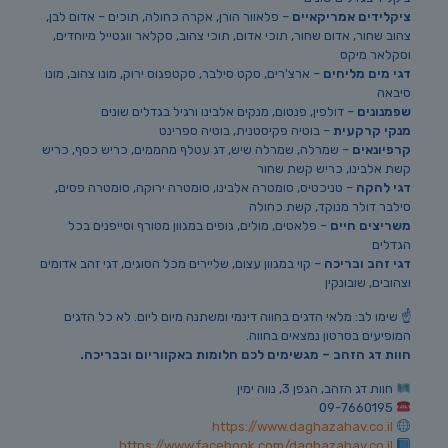
ציקלידים אמריקאיים
– פלאוור הורן, אקרה כחולה, תוכים – אדום לבן,
צהוב שחור, אדום שחור, תוכי אדום, תוכי צהוב, סקלאר ווגטייל מיוחדים,
וסקלאר מיקס
דגי מים מליחים
– ארצ'רים, סקט סילבר, סקטפגוס ירוק, מונו צהוב, מונו
סיבאה
שפמנונים
– דולפין, פנטום, מנקים אלבינו ורגיל בגדלים שונים
מנקי קרקעית
– בוטיה פקיסטנית, בוטיה ספרינט
קרפיונאים
– שמרלה, שמרלה שיש, דג עטלף מהממים, כריש כסף, כריש
קשת אלבינו, כריש קשת שחור
דגי להקה
– טניכטיס, סומטרה אלבינו, סומטרה ירוקה, סומטרה פסים,
סילבר דולר מנוקד, קשת כחולה
משריצים חיים
– פלאטים, מולים, גופים במגוון מטורף וסייפנים בכל
הגדלים
דגי זהב ובריכה
– קוי במגוון עצום, שליירים מכל הסוגים, דגי זהב אדומים
וצהובים, שובונקין
☝️ שימו לב: מלאי הדגים בחווה דינמי ומשתנה מיום ליום. לא כל הדגים
המופיעים בסרטון נמצאים בחווה.
חוות דג הזהב – מגשימים לכם חלומות באקווריום ובבריכה.
חוות דג הזהב, הגפן 3, נווה ימין
09-7660195
https://www.daghazahav.co.il
https://www.facebook.com/daghazahav.co.il