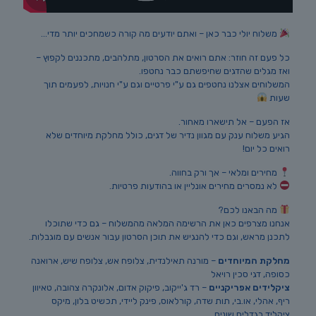
משלוח יולי כבר כאן – ואתם יודעים מה קורה כשמחכים יותר מדי…
כל פעם זה חוזר: אתם רואים את הסרטון, מתלהבים, מתכננים לקפוץ –
ואז מגלים שהדגים שחיפשתם כבר נחטפו.
המשלוחים אצלנו נחטפים גם ע"י פרטיים וגם ע"י חנויות, לפעמים תוך
שעות
אז הפעם – אל תישארו מאחור.
הגיע משלוח ענק עם מגוון נדיר של דגים, כולל מחלקת מיוחדים שלא
רואים כל יום!
מחירים ומלאי – אך ורק בחווה.
לא נמסרים מחירים אונליין או בהודעות פרטיות.
מה הבאנו לכם?
אנחנו מצרפים כאן את הרשימה המלאה מהמשלוח – גם כדי שתוכלו
לתכנן מראש, וגם כדי להנגיש את תוכן הסרטון עבור אנשים עם מוגבלות.
מחלקת המיוחדים
– מורנה תאילנדית, צלופח אש, צלופח שיש, ארואנה
כסופה, דגי סכין רויאל
ציקלידים אפריקניים
– רד ג'ייקוב, פיקוק אדום, אלונקרה צהובה, טאיוון
ריף, אהלי, או.בי, תות שדה, קורלאוס, פינק ליידי, תכשיט בלון, מיקס
ציקליד בגדלים שונים