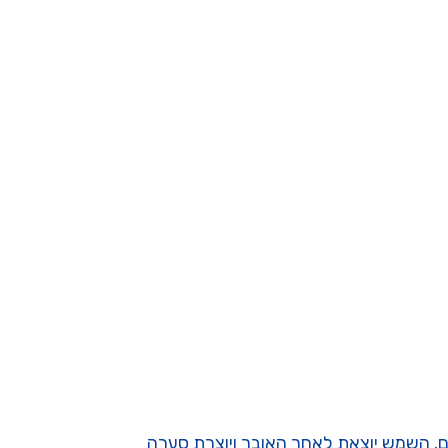
ם. השמש יוצאת לאחר האובך ויוצרת סערה