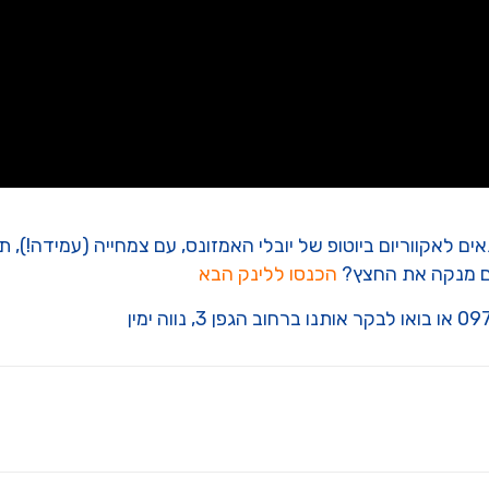
אים לאקווריום ביוטופ של יובלי האמזונס, עם צמחייה (עמידה!),
גם מנקה את החצץ?
הכנסו ללינק הבא