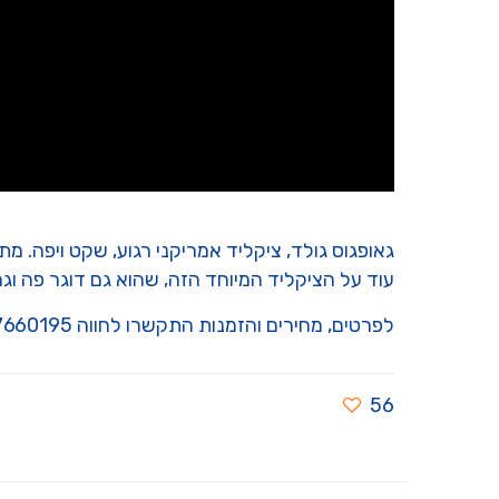
גאופגוס גולד, ציקליד אמריקני רגוע, שקט ויפה. מת
עוד על הציקליד המיוחד הזה, שהוא גם דוגר פה ו
לפרטים, מחירים והזמנות התקשרו לחווה 097660195 או בואו לבקר אותנו ברחוב הגפן 3, נווה ימין
56