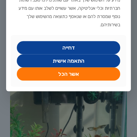
חברתיות וכלי אנליטיקה, אשר עשויים לשלב אותו עם מידע
נוסף שמסרת להם או שנאסף כתוצאה מהשימוש שלך
בשירותיהם.
יולי 20, 2026
דחייה
מדריך טיפוח דגי זהב וקוי בבריכת נוי: תנאים, תזונה ומניעת מחלות
התאמה אישית
לקריאה נוספת
אשר הכל