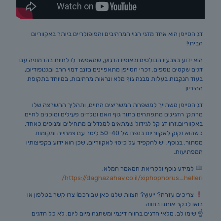
דג הסייפן הוא אחד מדגי הנוי המרהיבים והפופולריים ביותר באקווריום
הביתי!
הוא ידוע בצבעיו הבולטים ובאופיו הרגוע, שמאפשר לו לחיות בהרמוניה עם
דגים שקטים נוספים. זכרי הסייפן מתאפיינים בזנב דמוי חרב ובגנופודיום,
בעוד הנקבות בעלות מבנה גוף מלא ונראות מרהיבות, במיוחד בתקופת
ההיריון.
דג הסייפן משתייך למשפחת המשריצים החיים, ותהליך ההשרצה שלו
מרתק: הדגיגים מתפתחים בתוך גוף האם ונולדים פעילים ומוכנים לחיים
באקווריום.זהו דג קל לגידול שמתאים למגדלים מתחילים ומנוסים כאחד,
כשהוא זקוק לאקווריום בנפח של 40–50 ליטר עם צמחייה ומקומות
מסתור. בנוסף, יש להקפיד על כיסוי לאקווריום, שכן הוא ידוע בקפיצותיו
המפתיעות.
למידע נוסף ולקריאת המאמר המלא:
https://daghazahav.co.il/xiphophorus_helleri/
צריכים עזרה? ייעוץ? הצוות שלנו כאן עבורכם! צרו קשר בטלפון או
בואו לבקר אותנו בחווה.
☝️ שימו לב, מלאי הדגים בחווה דינמי ומשתנה מיום ליום. לא כל הדגים