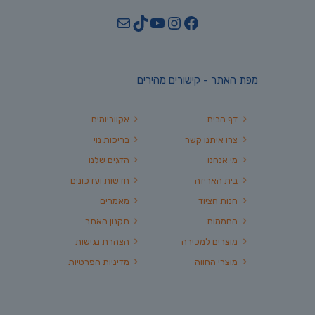
YouTube
TikTok
Mail
Instagram
Facebook
מפת האתר - קישורים מהירים
דף הבית
אקווריומים
צרו איתנו קשר
בריכות נוי
מי אנחנו
הדגים שלנו
בית האריזה
חדשות ועדכונים
חנות הציוד
מאמרים
החממות
תקנון האתר
מוצרים למכירה
הצהרת נגישות
מוצרי החווה
מדיניות הפרטיות