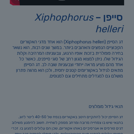
סייפן –
Xiphophorus
helleri
דג הסייפן (Xiphophorus helleri) הוא אחד מדגי האקווריום
הקיבוציים הנפוצים והאהובים ביותר. במשך שנים רבות, הוא נשאר
בחירה פופולרית בזכות אופיו הרגוע, צבעוניותו המרהיבה וקלות
הגידול שלו. ניתן למצוא מגוון רחב של סוגי סייפנים, כאשר כל
אחד מהם מציע מראה ייחודי וצבעוניות שובה לב. דג הסייפן
מתאים לגידול באקווריומים קטנים יחסית, ולכן הוא מהווה פתרון
מושלם גם למגדלים מתחילים וגם למנוסים.
תנאי גידול מומלצים
דג הסייפן יכול להתקיים היטב באקווריום בנפח של 40-50 ליטר לזוג,
בתנאי שיש בו צמחייה מרובה ומרחב מספק לשחייה. חשוב להימנע משילוב
דגים טורפים או אגרסיביים באותו אקווריום, שכן הם עלולים לפגוע בו. זכרי
הסייפן עלולים להפגין מעט טריטוריאליות, ולכן מומלץ להחזיק זכר אחד