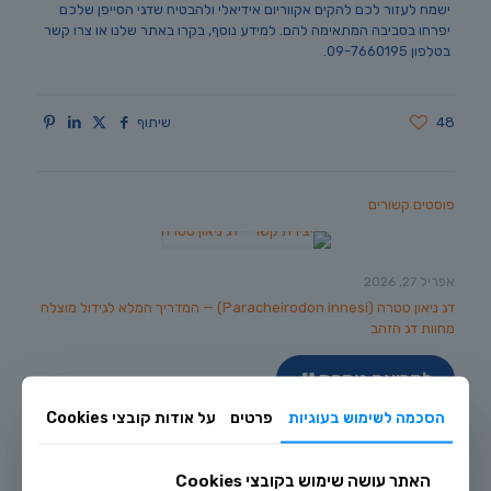
ישמח לעזור לכם להקים אקווריום אידיאלי ולהבטיח שדגי הסייפן שלכם
יפרחו בסביבה המתאימה להם. למידע נוסף, בקרו באתר שלנו או צרו קשר
בטלפון 09-7660195.
48
שיתוף
פוסטים קשורים
אפריל 27, 2026
דג ניאון טטרה (Paracheirodon innesi) — המדריך המלא לגידול מוצלח
מחוות דג הזהב
לקריאה נוספת
הסכמה לשימוש בעוגיות
פרטים
על אודות קובצי Cookies
האתר עושה שימוש בקובצי Cookies