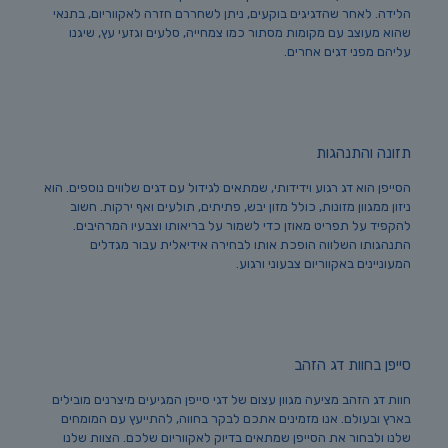
הלידה. לאחר שהדגיגים בוקעים, ניתן לשחררם חזרה לאקווריום, בתנאי
שהוא מעוצב עם מקומות מסתור כמו צמחייה, סלעים וגזעי עץ, שיגנו
עליהם מפני דגים אחרים.
תזונה והתנהגות
הסייפן הוא דג רגוע וידידותי, שמתאים לגידול עם דגים שלווים נוספים. הוא
ניזון ממגוון מזונות, כולל מזון יבש, פתיתים, תולעים ואף ירקות. חשוב
להקפיד על תפריט מאוזן כדי לשמור על בריאותו וצבעיו המרהיבים.
התנהגותו השלווה הופכת אותו לבחירה אידיאלית עבור מגדלים
המעוניינים באקווריום צבעוני ורגוע.
סייפן בחוות דג הזהב
חוות דג הזהב מציעה מגוון עצום של דגי סייפן המגיעים מיצרנים מובילים
בארץ ובעולם. אנו מזמינים אתכם לבקר בחווה, להתייעץ עם המומחים
שלנו ולבחור את הסייפן שמתאים בדיוק לאקווריום שלכם. הצוות שלנו