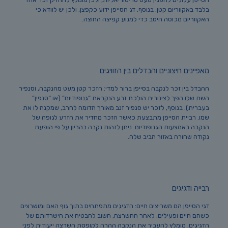
בלבד באקווריום קטן. בנוסף, דג הסייפן ידוע כקפצן, ולכן יש לוודא כי
האקווריום מכוסה היטב כדי למנוע קפיצה החוצה.
מאפיינים חיצוניים והבדלים בין הזוויגים
ההבדל בין זכר לנקבה בסייפן ברור למדי: הזכר קטן מעט מהנקבה, וסנפיר
השת שלו הפך לצינורית הולכת זרע הנקראת “גנופודיום” (או “סנפין”
בעברית). בנוסף, לזכר יש סנפיר זנב מאורך הדומה לחרב, שמקנה לו את
שמו. רביית הסייפן מתבצעת כאשר הזכר מחדיר את הזרע לגופה של
הנקבה באמצעות הגנופודיום. ניתן לזהות נקבה בהריון על פי הופעת
נקודה שחורה באזור הביב שלה.
רבייה ודגיגים
דגי הסייפן הם משריצים חיים: הדגיגים מתפתחים בתוך גוף האם ומושרצים
כשהם חיים ופעילים. לאחר ההשרצה, חשוב להבטיח את הישרדותם של
הדגיגים. מומלץ להעביר את הנקבה ההרה לקופסת השרצה ייעודית לפני