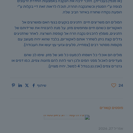
(או סנפין בעברית). הזכר ירבה את הנקבה באמצעות החדרת זרעונים
לגופה ע"י הסנפין וכשהנקבה תהרה, תוכלו לראות זאת דיי בקלות ע"י
הופעת נקודה שחורה באיזור הביב שלה.
המולים הם משריצים חיים: הדגיגים בוקעים בגוף האם ומושרצים אל
האקווריום כשהם חיים ומחפשים מזון. על מנת להבטיח את שרידותם של
הדגיגים, מומלץ להכניס נקבה הרה אל קופסת השרצה. לאחר שהדגיגים
גדלים קצת ניתן לשחרר אותם לאקווריום, בלבד שהוא יהיה מעוצב עם
מקומות מסתור רבים (צמחייה, סלעים וגזעי עץ יעשו את העבודה).
מולים הם אוכלי כל וישמחו לכמעט כל סוג של מזון. שימו לב שהם
מעדיפים לאכול מפני המים ולכן רצוי לתת להם מזונות צפים, כמו דפים או
גרגרים צפים (אנין נון בגודל 4 למשל, יהיה מצויין).
24
שיתוף
פוסטים קשורים
אפריל 27, 2026