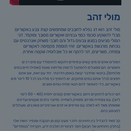
מולי זהב
מולי זהב הוא דג נפלא לחובבים שמחפשים קצת צבע באקווריום
מבלי להשקיע סכומי כסף גבוהים ואקווריום מסובך ומוקפד. דגי
המולי מגיעים במגוון צבעים גדול והם חובבי משחק ואנרגטיים עם
נוכחות מורגשת באקווריום. זוהי תוספת מקסימה לאקווריום
צמחיה, משריצים, דגי להקה או כל אוכלוסיה שקטה אחרת.
המולים אוהבים מים קשים ובסיסיים ויתקשו להתמודד עם מים רכים
וחומציים. הם מסוגלים להסתגל לרמות מליחות שונות (ואפילו חיים במים
מלוחים!), בתנאי שהדבר יעשה באופן הדרגתי. יחד עם זאת, אם אתם
חפצים לגדל אותם במים מתוקים, יש להוסיף כף מלח גס לכל 10 ליטר מים
באקווריום, כדי לאפשר להם תנאי מחיה נוחים וטובים.
הם יכולים להתקיים היטב באקווריומים קטנים יחסית (40 – 50 ליטר
לזוג), עם צמחייה ומרחב מספיק לשחייה. מדובר בדגים שקטים ועדינים
שמומלץ מאד לא לשלב עם טורפים או דגים אגרסיביים ונשכנים, שעלולים
לפגוטע בהם.
קל מאד להבדיל בין הזוויגים: הזכר מעט קטן מן הנקבה וסנפיר השת שלו
(בחלק התחתון של הבטן) הפך לצינורית הולכת זרע, הקרויה "גנופודיום"