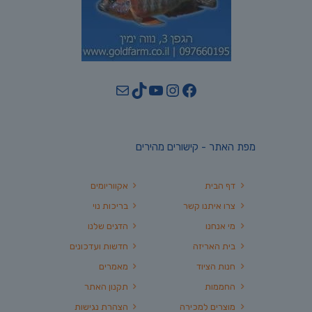
YouTube
TikTok
Mail
Instagram
Facebook
מפת האתר - קישורים מהירים
דף הבית
אקווריומים
צרו איתנו קשר
בריכות נוי
מי אנחנו
הדגים שלנו
בית האריזה
חדשות ועדכונים
חנות הציוד
מאמרים
החממות
תקנון האתר
מוצרים למכירה
הצהרת נגישות