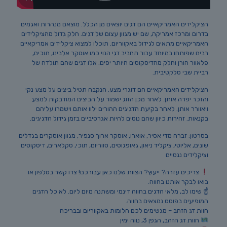
הציקלידים האמריקאיים הם דגים יוצאים מן הכלל. מוצאם מנהרות ואגמים
בדרום ומרכז אמריקה, שם יש מגוון עצום של דגים. חלק גדול מהציקלידים
האמריקאיים מתאים לגידול באקווריום. תוכלו למצוא ציקלידים אמריקאיים
רבים שפותחו במיוחד עבור תחביב דגי הנוי כמו אוסקר אלבינו, תוכים,
פלאוור הורן וחלק מהדיסקוסים היותר יפים. אלו דגים שהם תולדה של
רביית שבי סלקטיבית.
הציקלידים האמריקאיים הם דוגרי מצע. הנקבה תטיל ביצים על מצע נקי
והזכר יפרה אותן. לאחר מכן הזוג ישמור על הביצים המודבקות למצע
ויאוורר אותן. לאחר בקיעת הדגיגים ההורים ילוו אותם וישמרו עליהם
בקנאות. זהירות כיוון שהם נוטים להיות אגרסיביים בזמן גידול הדגיגים.
בסרטון: זברה מדי אסיר, אוארו, אוסקר ארוך סנפיר, מגוון אוסקרים בגדלים
שונים, אליוטי, ציקליד ניאון, גאופגוסים, סווריום, תוכי, סקלארים, דיסקוסים
וציקלידים ננסיים
צריכים עזרה? ייעוץ? הצוות שלנו כאן עבורכם! צרו קשר בטלפון או
בואו לבקר אותנו בחווה.
☝️ שימו לב, מלאי הדגים בחווה דינמי ומשתנה מיום ליום. לא כל הדגים
המופיעים בפוסט נמצאים בחווה.
חוות דג הזהב – מגשימים לכם חלומות באקווריום ובבריכה
חוות דג הזהב, הגפן 3, נווה ימין