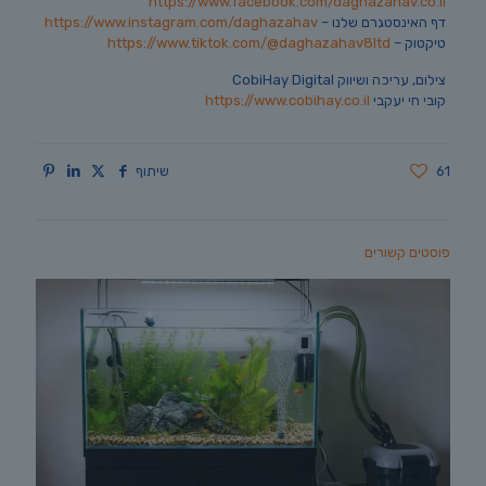
https://www.facebook.com/daghazahav.co.il
דף האינסטגרם שלנו –
https://www.instagram.com/daghazahav
טיקטוק –
https://www.tiktok.com/@daghazahav8ltd
צילום, עריכה ושיווק CobiHay Digital
קובי חי יעקבי
https://www.cobihay.co.il
61
שיתוף
פוסטים קשורים