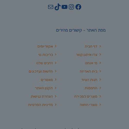
YouTube
TikTok
Mail
Instagram
Facebook
מפת האתר - קישורים מהירים
דף הבית
אקווריומים
צרו איתנו קשר
בריכות נוי
מי אנחנו
הדגים שלנו
בית האריזה
חדשות ועדכונים
חנות הציוד
מאמרים
החממות
תקנון האתר
מוצרים למכירה
הצהרת נגישות
מוצרי החווה
מדיניות הפרטיות