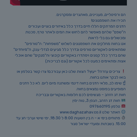
הם ורסיטליים, מעניינים, מאתגרים ומסקרנים.
תכירו את השפמנונים!
הדגים המרתקים הללו חיים בדרך כלל באיזורים בוציים ועכורים
ה"שפם" שלהם מאפשר להם לחוש את המים ולאתר טרף, סכנות
ומכשולים גם בלי לראות
אנו בחווה מחלקים את השפמנונים לשלוש "משפחות": ה"טורפים"
שמתאימים לאקווריום טורפים ובדרך כלל מגיעים לגדלי ענק, ה"מיוחדים"
שהם בדרך כלל קטנים ויסתדרו באקווריום קיבוצי וה"מנקים" שהם אוכלי
אצות ומתאימים כמעט לכל אקווריום (וגם לבריכות)
צריכים עזרה? ייעוץ? הצוות שלנו כאן עבורכם! צרו קשר בטלפון או
בואו לבקר אותנו בחווה.
☝️ שימו לב, מלאי הדגים בחווה דינמי ומשתנה מיום ליום. לא כל הדגים
המופיעים בפוסט נמצאים בחווה.
חוות דג הזהב – מגשימים לכם חלומות באקווריום ובבריכה
חוות דג הזהב, הגפן 3, נווה ימין
טלפון 097660195
האתר שלנו www.daghazahav.co.il
פתוחים בימי א – ה בין השעות 8:00 ל 18:30, ימי שישי וערבי חג עד
15:00. בשבתות ומועדי ישראל סגור