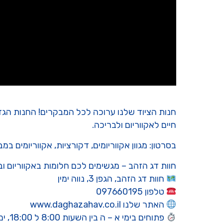
חנות הציוד שלנו ערוכה לכל המבקרים! החנות הגדולה
חיים לאקווריום ולבריכה.
בסרטון: מגוון אקווריומים, דקורציות, אקווריומים במ
חוות דג הזהב – מגשימים לכם חלומות באקווריום ו
חוות דג הזהב, הגפן 3, נווה ימין
טלפון 097660195
האתר שלנו www.daghazahav.co.il
פתוחים בימי א – ה בין השעות 8:00 ל 18:00, ימי שישי וערבי חג עד 15:00. בשבתות ומועדי ישראל סגור