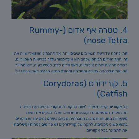
4. טטרה אף אדום (Rummy-
nose Tetra)
זוהי להקה שדורשת תנאי מים יציבים יותר, אך התגמול הוויזואלי שווה את
זה. האף האדום הבוהק שלהם הוא אינדיקטור נהדר לבריאות האקווריום,
כשהם מרוצים והמים איכותיים, האף אדום כדם; כשיש בעיה, הוא מחוויר.
הם שוחים בלהקה צפופה ומסודרת ומהווים מחזה מרהיב באקווריום גדול.
5. קורידורס (Corydoras
Catfish)
כל אקווריום קהילתי צריך "צוות קרקעית", והקורידורסים הם הבחירה
הקלאסית. השפמנונים הקטנים והחרוצים האלה מנקים את המצע
משאריות מזון, וההתנהגות החברתית שלהם כשהם נחים יחד או חופרים
בחצץ פשוט מקסימה. להקה של קורידורסים (6 פריטים לפחות) משלימה
את התמונה בכל אקווריום.