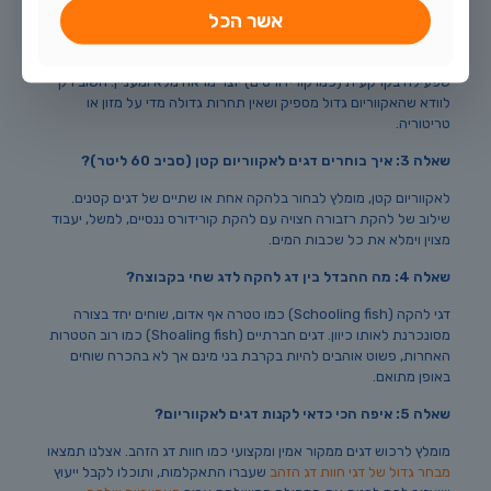
אשר הכל
שאלה 2: האם אפשר לשלב כמה סוגי להקות באותו אקווריום?
בהחלט! שילוב של להקה ששוחה במרכז המים (כמו טטרות) עם להקה
שפעילה בקרקעית (כמו קורידורסים) יוצר מראה מלא ומעניין. חשוב רק
לוודא שהאקווריום גדול מספיק ושאין תחרות גדולה מדי על מזון או
טריטוריה.
שאלה 3: איך בוחרים דגים לאקווריום קטן (סביב 60 ליטר)?
לאקווריום קטן, מומלץ לבחור בלהקה אחת או שתיים של דגים קטנים.
שילוב של להקת רזבורה חצויה עם להקת קורידורס ננסיים, למשל, יעבוד
מצוין וימלא את כל שכבות המים.
שאלה 4: מה ההבדל בין דג להקה לדג שחי בקבוצה?
דגי להקה (Schooling fish) כמו טטרה אף אדום, שוחים יחד בצורה
מסונכרנת לאותו כיוון. דגים חברתיים (Shoaling fish) כמו רוב הטטרות
האחרות, פשוט אוהבים להיות בקרבת בני מינם אך לא בהכרח שוחים
באופן מתואם.
שאלה 5: איפה הכי כדאי לקנות דגים לאקווריום?
מומלץ לרכוש דגים ממקור אמין ומקצועי כמו חוות דג הזהב. אצלנו תמצאו
מבחר גדול של דגי חוות דג הזהב
שעברו התאקלמות, ותוכלו לקבל ייעוץ