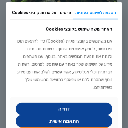
7. ברבוס דובדבן (Cherry Barb)
הסכמה לשימוש בעוגיות
פרטים
על אודות קובצי Cookies
אל תתנו לשם "ברבוס" להטעות אתכם. שלא כמו קרובי משפחתם
האתר עושה שימוש בקובצי Cookies
התוקפניים, ברבוס הדובדבן הוא דג עדין ושליו, במיוחד כאשר מוחזק
בלהקה מתאימה. הזכרים מפתחים צבע אדום-דובדבן עז כשהם בוגרים
אנו משתמשים בקובצי עוגיות (Cookies) כדי להתאים תוכן
ומוכנים לרבייה, ומהווים תוספת צבע מדהימה ורגועה לאקווריום קהילתי.
ופרסומות, לספק אפשרויות שיתוף ברשתות חברתיות
8. טטרה קונגו (Congo Tetra)
ולנתח את תנועת הגולשים באתר. בנוסף, אנו משתפים
מידע על השימוש שלך באתר עם שותפינו לפרסום, רשתות
לאקווריומים גדולים יותר (120 ליטר ומעלה), טטרה קונגו היא בחירה
מלכותית. סנפיריהם הארוכים והמתנפנפים וצבעי הקשת המשתנים על
חברתיות וכלי אנליטיקה, אשר עשויים לשלב אותו עם מידע
גופם יוצרים מראה דרמטי ומרשים. הם גדולים יחסית לדגי להקה אחרים,
נוסף שמסרת להם או שנאסף כתוצאה מהשימוש שלך
אך שלווים לחלוטין ומהווים "דג ראווה" נהדר.
בשירותיהם.
שאלות נפוצות
שאלה 1: מה הגודל המינימלי המומלץ ללהקה?
דחייה
עבור רוב דגי הלהקה הקטנים, מומלץ להתחיל עם קבוצה של 6-8 פרטים
לפחות. מספר זה מאפשר להם להרגיש בטוחים, מפחית תוקפנות פנימית
התאמה אישית
ומעודד התנהגות טבעית.