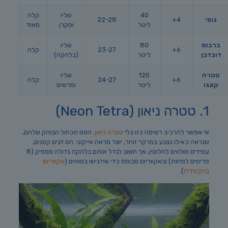
40
שליו
קלה
גופי
4+
22-28
ליטר
וסקרן
מאוד
ברבוס
80
שליו
6+
23-27
קלה
דובדבן
ליטר
(בלהקה)
טטרה
120
שליו
6+
24-27
קלה
קונגו
ליטר
ומרשים
1. טטרה ניאון (Neon Tetra)
אי אפשר להרכיב רשימה כזו בלי
טטרה ניאון
. הפס הכחול הבוהק שלהם,
שנראה כאילו נצבע במרקר זוהר, יוצר מראה אייקוני. הם דגים קטנים,
עמידים ושלווים לחלוטין, אך חשוב לגדל אותם בלהקה גדולה מספיק (8
פריטים לפחות) ובאקווריום מבוסס כדי שירגישו בטוחים (
אקווריום
בויקיפדיה
).