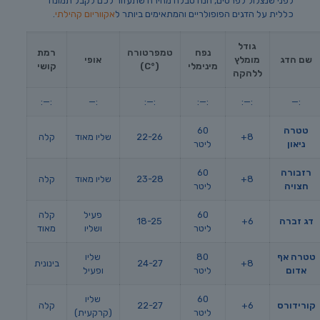
לפני שנצלול לפרטים, הנה טבלה מהירה שתעזור לכם לקבל תמונה
כללית על הדגים הפופולריים והמתאימים ביותר ל
אקווריום קהילתי
.
גודל
נפח
טמפרטורה
רמת
שם הדג
מומלץ
אופי
מינימלי
(°C)
קושי
ללהקה
:—:
:—
:—:
:—:
:—:
:—
טטרה
60
8+
22-26
שליו מאוד
קלה
ניאון
ליטר
רזבורה
60
8+
23-28
שליו מאוד
קלה
חצויה
ליטר
60
פעיל
קלה
דג זברה
6+
18-25
ליטר
ושליו
מאוד
טטרה אף
80
שליו
8+
24-27
בינונית
אדום
ליטר
ופעיל
60
שליו
קורידורס
6+
22-27
קלה
ליטר
(קרקעית)