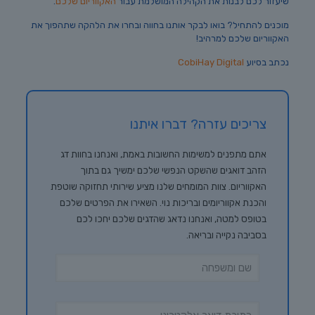
שיעזור לכם לבנות את הקהילה המושלמת עבור
האקווריום שלכם
.
מוכנים להתחיל? בואו לבקר אותנו בחווה ובחרו את הלהקה שתהפוך את
האקווריום שלכם למרהיב!
נכתב בסיוע
CobiHay Digital
צריכים עזרה? דברו איתנו
אתם מתפנים למשימות החשובות באמת, ואנחנו בחוות דג
הזהב דואגים שהשקט הנפשי שלכם ימשיך גם בתוך
האקווריום. צוות המומחים שלנו מציע שירותי תחזוקה שוטפת
והכנת אקווריומים ובריכות נוי. השאירו את הפרטים שלכם
בטופס למטה, ואנחנו נדאג שהדגים שלכם יחכו לכם
בסביבה נקייה ובריאה.