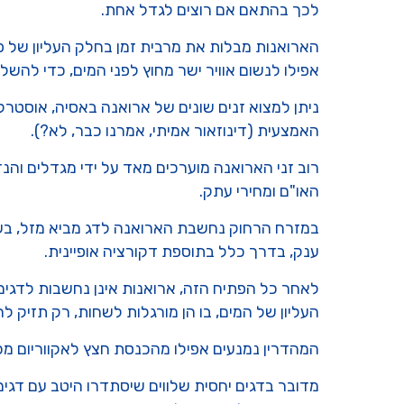
לכך בהתאם אם רוצים לגדל אחת.
הארואנות מבלות את מרבית זמן בחלק העליון של פני
אפילו לנשום אוויר ישר מחוץ לפני המים, כדי להשל
האמצעית (דינוזאור אמיתי, אמרנו כבר, לא?).
רוב זני הארואנה מוערכים מאד על ידי מגדלים והנ
האו"ם ומחירי עתק.
במזרח הרחוק נחשבת הארואנה לדג מביא מזל, בשל צ
ענק, בדרך כלל בתוספת דקורציה אופיינית.
לאחר כל הפתיח הזה, ארואנות אינן נחשבות לדגים 
העליון של המים, בו הן מורגלות לשחות, רק תזיק ל
המהדרין נמנעים אפילו מהכנסת חצץ לאקווריום מכ
מדובר בדגים יחסית שלווים שיסתדרו היטב עם דגים 