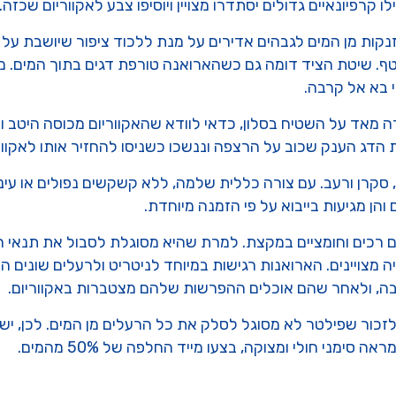
 קרפיונאיים גדולים יסתדרו מצויין ויוסיפו צבע לאקווריום שכזה.
מזנקות מן המים לגבהים אדירים על מנת ללכוד ציפור שיושבת על
. שיטת הציד דומה גם כשהארואנה טורפת דגים בתוך המים. מד
 בא אל קרבה.
מאד על השטיח בסלון, כדאי לוודא שהאקווריום מכוסה היטב וה
 הדג הענק שכוב על הרצפה וננשכו כשניסו להחזיר אותו לאקוור
סקרן ורעב. עם צורה כללית שלמה, ללא קשקשים נפולים או עיני
הן מגיעות בייבוא על פי הזמנה מיוחדת.
ם רכים וחומציים במקצת. למרת שהיא מסוגלת לסבול את תנאי המ
 מצויינים. הארואנות רגישות במיוחד לניטריט ולרעלים שונים 
רבה, ולאחר שהם אוכלים ההפרשות שלהם מצטברות באקווריום.
מני חולי ומצוקה, בצעו מייד החלפה של 50% מהמים.