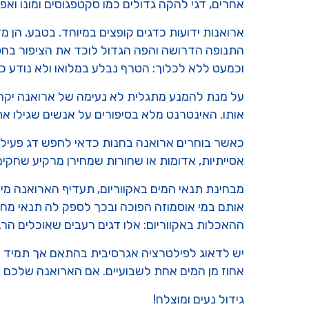
אחרים, דגי להקה גדולים כמו סקטפגוסים ומונו ואפילו
ארואנות ידועות כדגים קופצים במיוחד. בטבע, הן 
התנופה הדרושה והפה הגדול לוכד את הציפור בחטף
וכמעט ללא לכלוך: הטרף נבלע במלואו ולא נודע כי
על מנת להמנע מתגלית לא נעימה של ארואנה יקרה 
אותו. האינטרנט מלא בסיפורים על אנשים שגילו את
כאשר בוחרים ארואנה בחנות כדאי לחפש דג פעיל, 
אסייתיות, אדומות או שחורות שמחירן מרקיע שחקים ו
מבחינת תנאי המים באקווריום, תעדיף הארואנה מי
אותם במי אוסמוזה הפוכה ובכך לספק לה תנאי מחיה
ההאכלות באקווריום: אלו דגים רעבים שאוכלים ה
אחוז מן המים אחת לשבועיים. אם הארואנה שלכם מראה סי
גידול נעים ומוצלח!