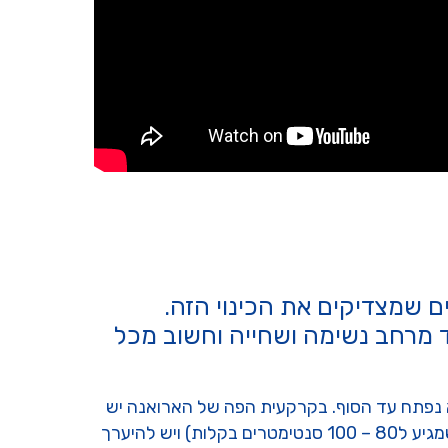
ים שמצדיקים את הכינוי הזה.
אד מרחב נשימה ושחייה וחשוב מכל
 נפתח עד הסוף. בקרקעית הפה של הארואנה יש
יש "לשון" עשויה מעצם ומשוריינת בשיניים אשר יכולות ללעוס ולמשוך טרף פנימה אל תוך הפה. זהו דג גדול מאד (שמגיע ל80 – 100 סנטימטרים בקלות) ויש להיערך