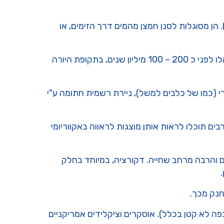
 הן מסוגלות לסנן חמצן מהמים דרך הזימים, או
ניתן למצוא זנים שונים של ארואנה באסיה, אוסטרליה, אפריקה ואמריקה. החוקרים טוענים כי הזנים התפצלו אלו מאלו לפני כ 200 – 100 מיליון שנים, בתקופת היורה
י (כמו של כלבים למשל), ניירת רשמית חתומה ע"י
ם תוכלו לראות אותן מוצגות לראווה באקווריומי
ם והרבה מרחב שחייה. דקורציה, במיוחד בחלק
חנק מכך.
פה לא קטן בכלל). אוסקרים וציקלידים אמריקניים