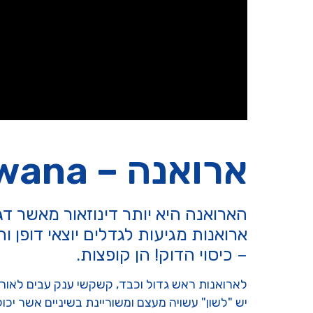
ארואנה – Arowana
הארואנה היא יותר דינוזאור מאשר דג
ארואנות מגיעות לגדלים יוצאי דופן 
– כיסוי הדוק! הן קופצות.
לארואנות ראש גדול וכבד, קשקשי ענק עבים לאור