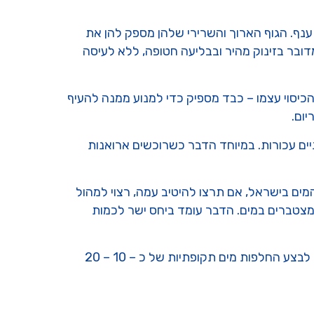
 ענף. הגוף הארוך והשרירי שלהן מספק להן את
ובר בזינוק מהיר ובבליעה חטופה, ללא לעיסה
כיסוי עצמו – כבד מספיק כדי למנוע ממנה להעיף
יום.
ים עכורות. במיוחד הדבר כשרוכשים ארואנות
ים בישראל, אם תרצו להיטיב עמה, רצוי למהול
המצטברים במים. הדבר עומד ביחס ישר לכמות
יש לדאוג לפילטרציה אגרסיבית בהתאם אך תמיד לזכור שפילטר לא מסוגל לסלק את כל הרעלים מן המים. לכן, יש לבצע החלפות מים תקופתיות של כ – 10 – 20