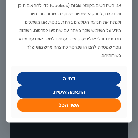
אנו משתמשים בקובצי עוגיות (Cookies) כדי להתאים תוכן
ופרסומות, לספק אפשרויות שיתוף ברשתות חברתיות
ולנתח את תנועת הגולשים באתר. בנוסף, אנו משתפים
מאי 21, 2025
מידע על השימוש שלך באתר עם שותפינו לפרסום, רשתות
אקווריום עם פינות מעוגלות – לא עוד מיכל מים, אלא גן עדן קטן
חברתיות וכלי אנליטיקה, אשר עשויים לשלב אותו עם מידע
בבית
נוסף שמסרת להם או שנאסף כתוצאה מהשימוש שלך
אקווריום עם פינות מעוגלות – לא עוד מיכל מים, אלא גן עדן קטן
בשירותיהם.
בבית יש רגעים שבהם כל מה שצריך זה לעצור, להסתכל על
[…]
56
לקריאה נוספת
דחייה
התאמה אישית
אשר הכל