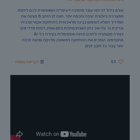
עולם גידול דגי הנוי עובר מהפכה דיגיטלית המאפשרת לכם ליהנות
ממערכת ביולוגית יציבה וחכמה יותר. חוות דג הזהב 8 מציגה את
המדריך המלא לשימוש בבינה מלאכותית לתחזוקת אקווריום ביתי
ובריכת נוי. גלו איך ניתן לאבחן מחלות בזמן אמת, לנתח מדדי מים
בצורה מקצועית ולתכנן תזונה אופטימלית בעזרת כלי AI
מתקדמים. הופכים את התחזוקה לפשוטה, מדויקת ומהנה הרבה
יותר עבור כל חובב דגים.
53
לקריאה נוספת