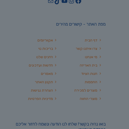
YouTube
TikTok
Mail
Instagram
Facebook
מפת האתר - קישורים מהירים
דף הבית
אקווריומים
צרו איתנו קשר
בריכות נוי
מי אנחנו
הדגים שלנו
בית האריזה
חדשות ועדכונים
חנות הציוד
מאמרים
החממות
תקנון האתר
מוצרים למכירה
הצהרת נגישות
מוצרי החווה
מדיניות הפרטיות
בואו נהיה בקשר! שלחו לנו הודעה ונשמח לחזור אליכם