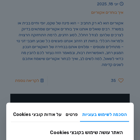
יוני 18, 2025
איך בוחרים אקווריום
אקווריום הוא לא רק תחביב – הוא פינה של שקט, יופי וחיים בבית או
במשרד. רבים שואלים אותנו איך בוחרים אקווריום שמתאים בדיוק
לצרכים שלהם: לגודל החלל, לסוג הדגים, לרמת התחזוקה הרצויה
ולמראה הכללי. בחוות דג הזהב אנחנו פוגשים כל שבוע חובבי דגי נוי
– מתחילים ומנוסים – ומלווים אותם בבחירה של האקווריום הנכון.
המגוון רחב, האפשרויות רבות, ובמאמר הזה נעזור לכם להבין מה
כדאי לשאול, למה לשים לב, ואיך לבחור אקווריום שישמח אתכם
לשנים קדימה.
35
לקריאה נוספת
הסכמה לשימוש בעוגיות
פרטים
על אודות קובצי Cookies
האתר עושה שימוש בקובצי Cookies