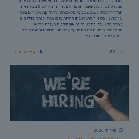
עולם גידול דגי הנוי עובר מהפכה דיגיטלית המאפשרת לכם ליהנות
ממערכת ביולוגית יציבה וחכמה יותר. חוות דג הזהב 8 מציגה את
המדריך המלא לשימוש בבינה מלאכותית לתחזוקת אקווריום ביתי
ובריכת נוי. גלו איך ניתן לאבחן מחלות בזמן אמת, לנתח מדדי מים
בצורה מקצועית ולתכנן תזונה אופטימלית בעזרת כלי AI
מתקדמים. הופכים את התחזוקה לפשוטה, מדויקת ומהנה הרבה
יותר עבור כל חובב דגים.
52
לקריאה נוספת
ינואר 11, 2026
בינה מלאכותית באקווריום ובבריכה