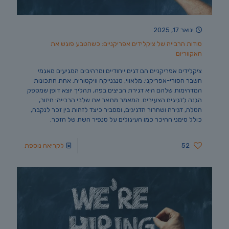
ינואר 17, 2025
סודות הרבייה של ציקלידים אפריקניים: כשהטבע פוגש את
האקווריום
ציקלידים אפריקניים הם דגים ייחודיים ומרהיבים המגיעים מאגמי
השבר הסורי-אפריקני: מלאווי, טנגנייקה וויקטוריה. אחת התכונות
המדהימות שלהם היא דגירת הביצים בפה, תהליך יוצא דופן שמספק
הגנה לדגיגים הצעירים. המאמר מתאר את שלבי הרבייה: חיזור,
הטלה, דגירה ושחרור הדגיגים, ומסביר כיצד לזהות בין זכר לנקבה,
כולל סימני ההיכר כמו העיגולים על סנפיר השת של הזכר.
52
לקריאה נוספת