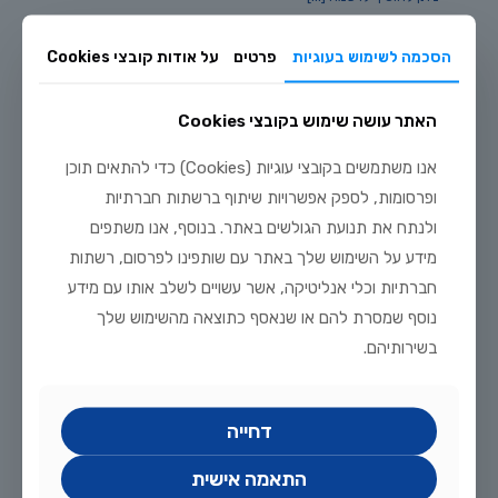
99
לקריאה נוספת
הסכמה לשימוש בעוגיות
פרטים
על אודות קובצי Cookies
האתר עושה שימוש בקובצי Cookies
אנו משתמשים בקובצי עוגיות (Cookies) כדי להתאים תוכן
ופרסומות, לספק אפשרויות שיתוף ברשתות חברתיות
ולנתח את תנועת הגולשים באתר. בנוסף, אנו משתפים
מידע על השימוש שלך באתר עם שותפינו לפרסום, רשתות
חברתיות וכלי אנליטיקה, אשר עשויים לשלב אותו עם מידע
נוסף שמסרת להם או שנאסף כתוצאה מהשימוש שלך
בשירותיהם.
מרץ 14, 2021
בריכה קטנה לחצר או לבית
דחייה
בריכה קטנה מבטון יצוק, עם מספר דגים וצמח נוי, יכולה להיות
תוספת ירוקה ונהדרת לחצר שלכם, לכניסה לבית או אפילו לגג.
התאמה אישית
מחפשים רעיונות מקוריים אחרים
[…]