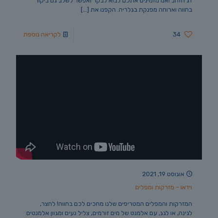
דג הזהב ואנו מזמינים אתכם לבוא לבקר ואפשר לשלב גם ביקור
בחווה וארוחה מפנקת בגלריה. הקפנו את
[…]
34
לקריאה נוספת
אוגוסט 19, 2021
וידאו – מזרקות ומפלים
המזרקות והמפלים המטריפים שלנו מחכים לכם בחווה! לחצר,
לגינה, או לגג, עם אלמנט של מים זורמים, צליל נעים ומגוון אלמנטים