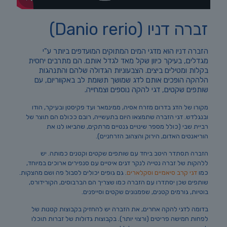
זברה דניו (Danio rerio)
הזברה דניו הוא מדגי המים המתוקים המועדפים ביותר ע"י
מגדלים, בעיקר כיוון שקל מאד לגדל אותם. הם מתרבים יחסית
בקלות ומטילים ביצים. הצבעוניות הגדולה שלהם והתנהגות
הלהקה הופכים אותם לדג שמושך תשומת לב באקווריום, עם
שותפים שקטים, דגי להקה נוספים וצמחייה.
מקורו של הדג בדרום מזרח אסיה, ממינמאר ועד פקיסטן ובעיקר, הודו
ובנגלדש. דגי הזברה שתמצאו היום בתעשייה, רובם ככולם הם תוצר של
רביית שבי (כולל מספר שינויים גנטיים מרתקים, שהביאו לנו את
הוריאנטים האדום, הירוק והצהוב הזרחניים).
הזברה תסתדר היטב ביחד עם שותפים שקטים וקטנים כמותה. יש
ללהקות של זברה נטייה לנקר דגים איטיים עם סנפירים ארוכים במיוחד,
כמו
דגי קרב סיאמיים
וסקלארים
. גם גופים יכולים לסבול פה ושם מהצקות.
שותפים שכן יסתדרו עם הזברה כמו שצריך הם הברבוסים, הקורידורס,
בוטיות, גורמים קטנים, שפמנונים שקטים וסייפנים.
בדומה לדגי להקה אחרים, את הזברה יש להחזיק בקבוצות קטנות של
לפחות חמישה פריטים (ורצוי יותר). בקבוצות גדולות של זברות תוכלו