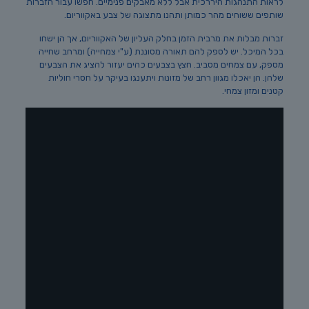
לראות התנהגות היררכית אבל ללא מאבקים פנימיים. חפשו עבור הזברות
שותפים ששוחים מהר כמותן ותהנו מתצוגה של צבע באקווריום.
זברות מבלות את מרבית הזמן בחלק העליון של האקווריום, אך הן ישחו
בכל המיכל. יש לספק להם תאורה מסוננת (ע"י צמחייה) ומרחב שחייה
מספק, עם צמחים מסביב. חצץ בצבעים כהים יעזור להציג את הצבעים
שלהן. הן יאכלו מגוון רחב של מזונות ויתענגו בעיקר על חסרי חוליות
קטנים ומזון צמחי.