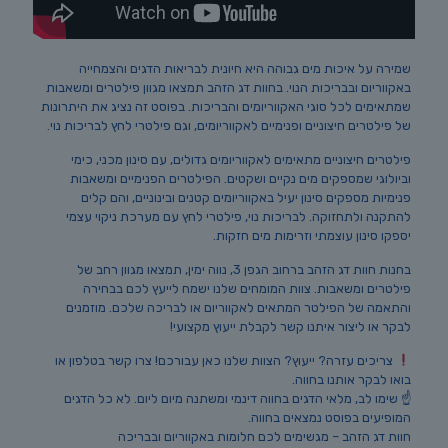
שמירה על איכות מים גבוהה היא חיונית לבריאות הדגים והצמחייה
באקווריום ובבריכות הנוי. בחוות דג הזהב תמצאו מגוון פילטרים ומשאבות
שמתאימים לכל סוגי האקווריומים והבריכות. בפוסט זה נציג את היתרונות
של פילטרים חיצוניים ופנימיים לאקווריומים, וגם פילטרי לחץ לבריכות נוי.
פילטרים חיצוניים מתאימים לאקווריומים גדולים, עם סינון מכני, כימי
וביולוגי שמספקים מים נקיים ושקטים. הפילטרים הפנימיים ומשאבות
פנימיות מספקים סינון יעיל באקווריומים קטנים ובינוניים, והם קלים
להתקנה ולתחזוקה. לבריכות נוי, פילטרי לחץ עם מערכת ניקוי עצמי
יספקו סינון עוצמתי וזרימות מים חזקות.
בחנות חוות דג הזהב ברחוב הגפן 3, נווה ימין, תמצאו מגוון רחב של
פילטרים ומשאבות. צוות המומחים שלנו ישמח לייעץ לכם בבחירה
והתאמה של הפילטר המתאים לאקווריום או לבריכה שלכם. מוזמנים
לבקר או ליצור איתנו קשר לקבלת ייעוץ מקצועי!
צריכים עזרה? ייעוץ? הצוות שלנו כאן עבורכם! צרו קשר בטלפון או
בואו לבקר אותנו בחווה.
☝️ שימו לב, מלאי הדגים בחווה דינמי ומשתנה מיום ליום. לא כל הדגים
המופיעים בפוסט נמצאים בחווה.
חוות דג הזהב – מגשימים לכם חלומות באקווריום ובבריכה