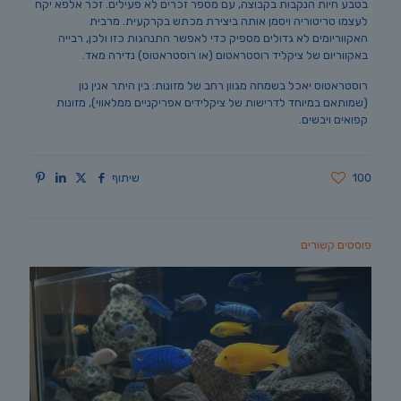
בטבע חיות הנקבות בקבוצה, עם מספר זכרים לא פעילים. זכר אלפא יקח
לעצמו טריטוריה ויסמן אותה ביצירת מכתש בקרקעית. מרבית
האקווריומים לא גדולים מספיק כדי לאפשר התנהגות כזו ולכן, רבייה
באקווריום של ציקליד רוסטראטום (או רוסטראטוס) נדירה מאד.
רוסטראטוס יאכל בשמחה מגוון רחב של מזונות: בין היתר אנין נון
(שמותאם במיוחד לדרישות של ציקלידים אפריקניים ממלאווי), מזונות
קפואים ויבשים.
100
שיתוף
פוסטים קשורים