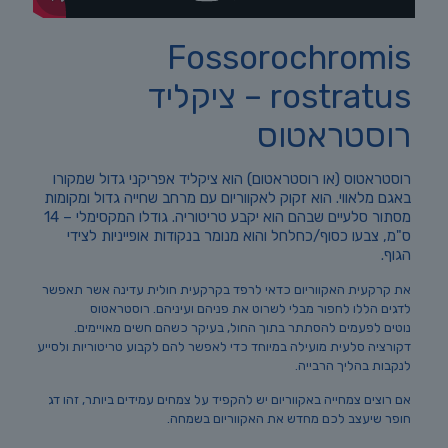
Fossorochromis
rostratus – ציקליד
רוסטראטוס
רוסטראטוס (או רוסטראטום) הוא ציקליד אפריקני גדול שמקורו
באגם מלאווי. הוא זקוק לאקווריום עם מרחב שחייה גדול ומקומות
מסתור סלעיים שבהם הוא יקבע טריטוריה. גודלו המקסימלי – 14
ס"מ, צבעו כסוף/כחלחל והוא מנומר בנקודות אופייניות לצידי
הגוף.
את קרקעית האקווריום כדאי לרפד בקרקעית חולית עדינה אשר תאפשר
לדגים הללו לחפור מבלי לשרוט את פניהם ועיניהם. רוסטראטוס
נוטים לפעמים להסתתר בתוך החול, בעיקר כשהם חשים מאויימים.
דקורציה סלעית מועילה במיוחד כדי לאפשר להם לקבוע טריטוריות ולסייע
לנקבות בהליך הרבייה.
אם רוצים צמחייה באקווריום יש להקפיד על צמחים עמידים ביותר, זהו דג
חופר שיעצב לכם מחדש את האקווריום בשמחה.