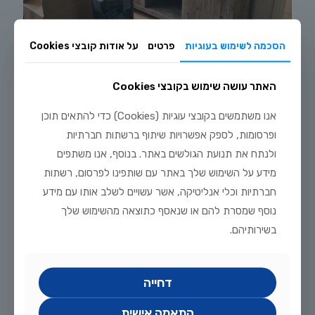
הסכמה לשימוש בעוגיות
פרטים
על אודות קובצי Cookies
האתר עושה שימוש בקובצי Cookies
אנו משתמשים בקובצי עוגיות (Cookies) כדי להתאים תוכן
יולי 20, 2026
ופרסומות, לספק אפשרויות שיתוף ברשתות חברתיות
מדריך הקמת אקווריום דגים טורפים: שלב אחר שלב מחוות דג הזהב
ולנתח את תנועת הגולשים באתר. בנוסף, אנו משתפים
לקריאה נוספת
מידע על השימוש שלך באתר עם שותפינו לפרסום, רשתות
חברתיות וכלי אנליטיקה, אשר עשויים לשלב אותו עם מידע
נוסף שמסרת להם או שנאסף כתוצאה מהשימוש שלך
בשירותיהם.
אפריל 27, 2026
דג ניאון טטרה (Paracheirodon innesi) — המדריך המלא לגידול מוצלח
מחוות דג הזהב
דחייה
לקריאה נוספת
התאמה אישית