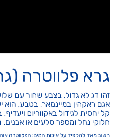
גרא פלווטרה (גרא פלבטר
זהו דג לא גדול, בצבע שחור עם שלו
אגם ראקהין במיינמאר. בטבע, הוא יע
קל יחסית לגידול באקווריום ויעדיף, 
חלוקי נחל ומספר סלעים או אבנים. 
חשוב מאד להקפיד על איכות המים: הפלווטרה אוהב 