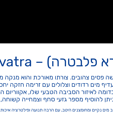
ה) – Garra flavatra
שה פסים צהובים. צורתו מאורכת והוא מנקה מע
דיף מים רדודים וצלולים עם זרימה חזקה יחסי
בדומה לאיזור הסביבה הטבעי שלו, אקווריום המ
ניתן להוסיף מספר גזעי סחף וצמחייה קשוחה,
מים נקיים ומחומצנים היטב, עם הרבה תנועה ופילטרציה איכותי