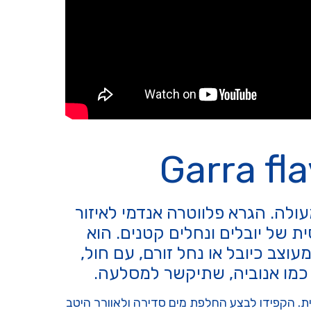
ולה. הגרא פלווטרה אנדמי לאיזור
ת של יובלים ונחלים קטנים. הוא
עוצב כיובל או נחל זורם, עם חול,
 כמו אנוביה, שתיקשר למסלעה.
ת. הקפידו לבצע החלפת מים סדירה ולאוורר היטב