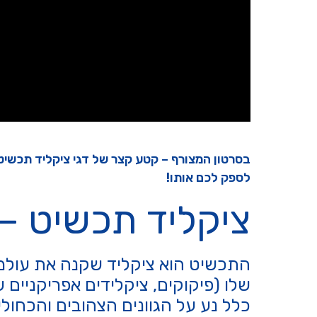
בסרטון המצורף – קטע קצר של דגי ציקליד תכשיט 
לספק לכם אותו!
ציקליד תכשיט – emichromis bimaculatus
התכשיט הוא ציקליד שקנה את עולמו 
שלו (פיקוקים, ציקלידים אפריקניים 
כלל נע על הגוונים הצהובים והכחול