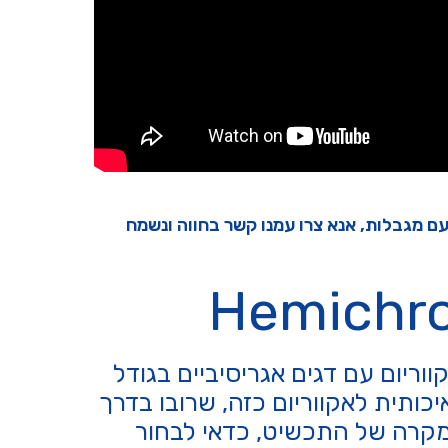
עם מגבלות, אנא צרו עמנו קשר בחווה ונשמח
ריום עם דגים אגריסיביים בגודל
יכותית לאקווריום כזה, שרובו בדרך
במקרה של התכשיט, כדאי לבחור