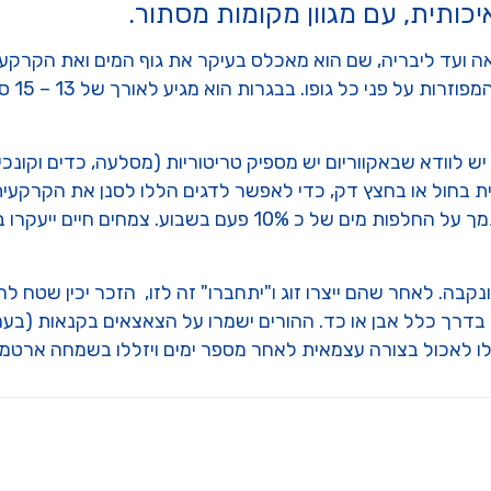
כותית, עם מגוון מקומות מסתור.
ועד ליבריה, שם הוא מאכלס בעיקר את גוף המים ואת הקרקעית. 
יש לוודא שבאקווריום יש מספיק טריטוריות (מסלעה, כדים וקונכ
 בחול או בחצץ דק, כדי לאפשר לדגים הללו לסנן את הקרקעית
ואיכותית כדי להקפיד שהמים נקיים וכמובן – להסתמך על החלפות 
נקבה. לאחר שהם ייצרו זוג ו"יתחברו" זה לזו, הזכר יכין שטח לרב
ום שנוקה מראש. בדרך כלל אבן או כד. ההורים ישמרו על הצאצאים בקנא
חילו לאכול בצורה עצמאית לאחר מספר ימים ויזללו בשמחה ארטמי