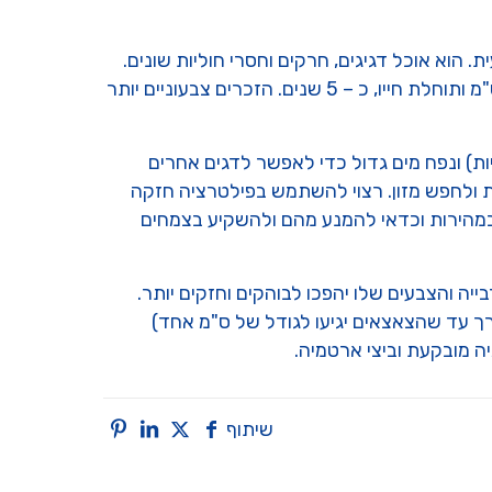
הוא אוכל דגיגים, חרקים וחסרי חוליות שונים.
צבעו העיקרי – אדום, עם נקודות כחולות ירקרקות המפוזרות על פני כל גופו. בבגרות הוא מגיע לאורך של 13 – 15 ס"מ ותוחלת חייו, כ – 5 שנים. הזכרים צבעוניים יותר
יות) ונפח מים גדול כדי לאפשר לדגים אחרים
 ולחפש מזון. רצוי להשתמש בפילטרציה חזקה
מים של כ 10% פעם בשבוע. צמחים חיים ייעקרו במהירות וכדאי להמנע מהם ולהשקיע בצמחים
ייה והצבעים שלו יהפכו לבוהקים וחזקים יותר.
ות (בערך עד שהצאצאים יגיעו לגודל של ס"מ אחד)
ה מובקעת וביצי ארטמיה.
שיתוף