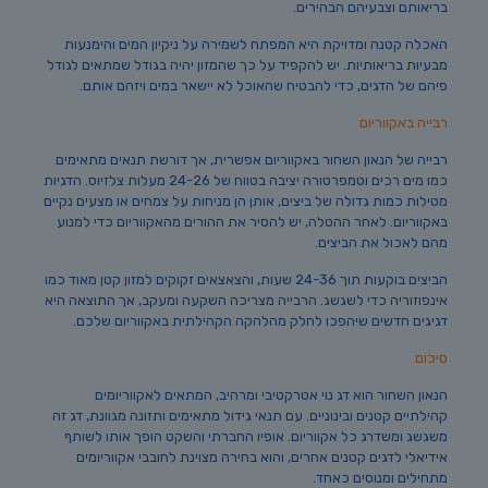
בריאותם וצבעיהם הבהירים.
האכלה קטנה ומדויקת היא המפתח לשמירה על ניקיון המים והימנעות
מבעיות בריאותיות. יש להקפיד על כך שהמזון יהיה בגודל שמתאים לגודל
פיהם של הדגים, כדי להבטיח שהאוכל לא יישאר במים ויזהם אותם.
רבייה באקווריום
רבייה של הנאון השחור באקווריום אפשרית, אך דורשת תנאים מתאימים
כמו מים רכים וטמפרטורה יציבה בטווח של 24-26 מעלות צלזיוס. הדגיות
מטילות כמות גדולה של ביצים, אותן הן מניחות על צמחים או מצעים נקיים
באקווריום. לאחר ההטלה, יש להסיר את ההורים מהאקווריום כדי למנוע
מהם לאכול את הביצים.
הביצים בוקעות תוך 24-36 שעות, והצאצאים זקוקים למזון קטן מאוד כמו
אינפוזוריה כדי לשגשג. הרבייה מצריכה השקעה ומעקב, אך התוצאה היא
דגיגים חדשים שיהפכו לחלק מהלהקה הקהילתית באקווריום שלכם.
סיכום
הנאון השחור הוא דג נוי אטרקטיבי ומרהיב, המתאים לאקווריומים
קהילתיים קטנים ובינוניים. עם תנאי גידול מתאימים ותזונה מגוונת, דג זה
משגשג ומשדרג כל אקווריום. אופיו החברתי והשקט הופך אותו לשותף
אידיאלי לדגים קטנים אחרים, והוא בחירה מצוינת לחובבי אקווריומים
מתחילים ומנוסים כאחד.