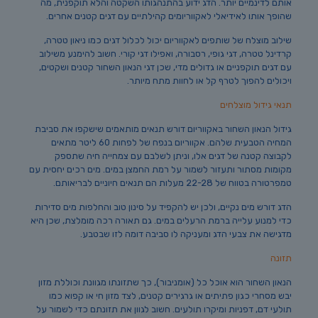
אותם לדינמיים יותר. הדג ידוע בהתנהגותו השקטה והלא תוקפנית, מה
שהופך אותו לאידיאלי לאקווריומים קהילתיים עם דגים קטנים אחרים.
שילוב מוצלח של שותפים לאקווריום יכול לכלול דגים כמו ניאון טטרה,
קרדינל טטרה, דגי גופי, רסבורה, ואפילו דגי קורי. חשוב להימנע משילוב
עם דגים תוקפניים או גדולים מדי, שכן דגי הנאון השחור קטנים ושקטים,
ויכולים להפוך לטרף קל או לחוות מתח מיותר.
תנאי גידול מוצלחים
גידול הנאון השחור באקווריום דורש תנאים מותאמים שישקפו את סביבת
המחיה הטבעית שלהם. אקווריום בנפח של לפחות 60 ליטר מתאים
לקבוצה קטנה של דגים אלו, וניתן לשלבם עם צמחייה חיה שתספק
מקומות מסתור ותעזור לשמור על רמת החמצן במים. מים רכים יחסית עם
טמפרטורה בטווח של 22-28 מעלות הם תנאים חיוניים לבריאותם.
הדג דורש מים נקיים, ולכן יש להקפיד על סינון טוב והחלפות מים סדירות
כדי למנוע עלייה ברמת הרעלים במים. גם תאורה רכה מומלצת, שכן היא
מדגישה את צבעי הדג ומעניקה לו סביבה דומה לזו שבטבע.
תזונה
הנאון השחור הוא אוכל כל (אומניבור), כך שתזונתו מגוונת וכוללת מזון
יבש מסחרי כגון פתיתים או גרגירים קטנים, לצד מזון חי או קפוא כמו
תולעי דם, דפניות ומיקרו תולעים. חשוב לגוון את תזונתם כדי לשמור על