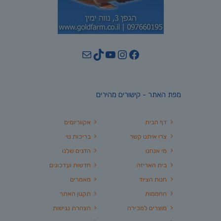
YouTube
TikTok
Mail
Instagram
Facebook
מפת האתר - קישורים מהירים
דף הבית
אקווריומים
צרו איתנו קשר
בריכות נוי
מי אנחנו
הדגים שלנו
בית האריזה
חדשות ועדכונים
חנות הציוד
מאמרים
החממות
תקנון האתר
מוצרים למכירה
הצהרת נגישות