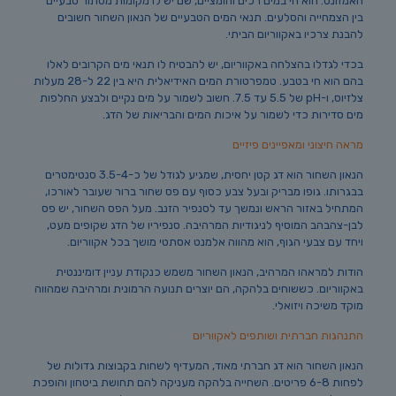
האמזונס. הוא חי במים רכים וחומציים, שם יש לו מקומות מסתור טבעיים
בין הצמחייה והסלעים. תנאי המים הטבעיים של הנאון השחור חשובים
להבנת צרכיו באקווריום הביתי.
בכדי לגדלו בהצלחה באקווריום, יש להבטיח לו תנאי מים הקרובים לאלו
בהם הוא חי בטבע. טמפרטורת המים האידיאלית היא בין 22 ל-28 מעלות
צלזיוס, ו-pH של 5.5 עד 7.5. חשוב לשמור על מים נקיים ולבצע החלפות
מים סדירות כדי לשמור על איכות המים והבריאות של הדג.
מראה חיצוני ומאפיינים פיזיים
הנאון השחור הוא דג קטן יחסית, שמגיע לגודל של כ-3.5-4 סנטימטרים
בבגרותו. גופו מבריק ובעל צבע כסוף עם פס שחור ברור שעובר לאורכו,
המתחיל באזור הראש ונמשך עד לסנפיר הזנב. מעל הפס השחור, יש פס
לבן-צהבהב המוסיף לניגודיות המרהיבה. סנפיריו של הדג שקופים מעט,
ויחד עם צבעי הגוף, הוא מהווה אלמנט אסתטי מושך בכל אקווריום.
הודות למראהו המרהיב, הנאון השחור משמש כנקודת עניין דומיננטית
באקווריום. כששוחים בלהקה, הם יוצרים תנועה הרמונית ומרהיבה שמהווה
מוקד משיכה ויזואלי.
התנהגות חברתית ושותפים לאקווריום
הנאון השחור הוא דג חברתי מאוד, המעדיף לשחות בקבוצות גדולות של
לפחות 6-8 פריטים. השחייה בלהקה מעניקה להם תחושת ביטחון והופכת