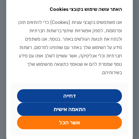
יולי 31, 2026
האתר עושה שימוש בקובצי Cookies
7 פריטי הציוד שכל חובב דגי נוי חייב להחזיק בבית
אנו משתמשים בקובצי עוגיות (Cookies) כדי להתאים תוכן
לקריאה נוספת
ופרסומות, לספק אפשרויות שיתוף ברשתות חברתיות
ולנתח את תנועת הגולשים באתר. בנוסף, אנו משתפים
מידע על השימוש שלך באתר עם שותפינו לפרסום, רשתות
חברתיות וכלי אנליטיקה, אשר עשויים לשלב אותו עם מידע
נוסף שמסרת להם או שנאסף כתוצאה מהשימוש שלך
בשירותיהם.
דחייה
התאמה אישית
יולי 29, 2026
רביית ציקלידים אפריקניים בבית: מדריך טיפוח מלא
אשר הכל
לקריאה נוספת