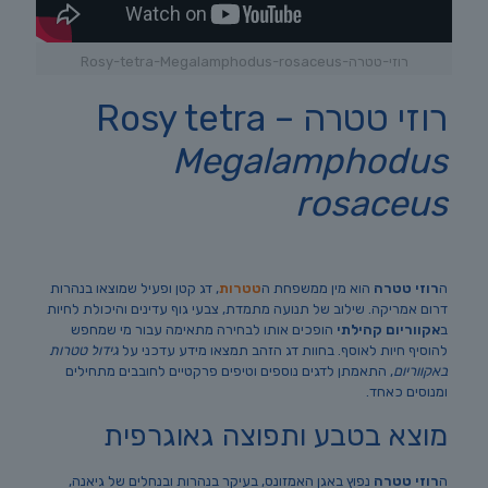
רוזי-טטרה-Rosy-tetra-Megalamphodus-rosaceus
רוזי טטרה Rosy tetra –
Megalamphodus
rosaceus
ה
רוזי טטרה
הוא מין ממשפחת ה
טטרות
, דג קטן ופעיל שמוצאו בנהרות
דרום אמריקה. שילוב של תנועה מתמדת, צבעי גוף עדינים והיכולת לחיות
ב
אקווריום קהילתי
הופכים אותו לבחירה מתאימה עבור מי שמחפש
להוסיף חיות לאוסף. בחוות דג הזהב תמצאו מידע עדכני על
גידול טטרות
באקווריום
, התאמתן לדגים נוספים וטיפים פרקטיים לחובבים מתחילים
ומנוסים כאחד.
מוצא בטבע ותפוצה גאוגרפית
ה
רוזי טטרה
נפוץ באגן האמזונס, בעיקר בנהרות ובנחלים של גיאנה,