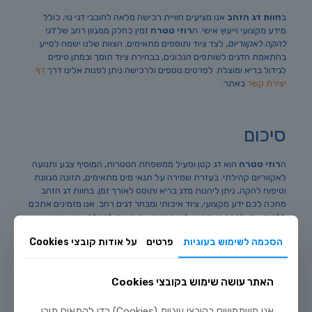
ב
חוות דג הזהב
אנו מציעים חוויית רכישה מלאה לחובבי דגי נוי, כולל
מידע מקצועי וייעוץ אישי. ה
רוזי טטרה
זמין כחלק ממגוון רחב של
דגי
להקה לאקווריום
, לצד ציוד ותוספים מתאימים. הצוות שלנו ישמח לסייע
בהתאמת הדגים לשותפים הנכונים, בבחירת ציוד תומך ובמתן טיפים
לגידול בריא ומוצלח. לפרטים נוספים ולרכישה ניתן לפנות אלינו דרך
דף
יצירת קשר
באתר.
סיכום
ה
רוזי טטרה
הוא דג קטן ופעיל ממשפחת הטטרות, המוסיף צבע ותנועה
לאקווריום קהילתי. בעזרת שמירה על תנאי מים מתאימים, תזונה מגוונת
וטיפוח להקה, ניתן ליהנות מדג בריא ותוסס לאורך זמן. בחוות דג הזהב
מחכה לכם ידע מקצועי, ציוד איכותי ומבחר דגים רחב. אנו מזמינים אתכם
ללמוד עוד, לבקר באתר או ליצור קשר עם הצוות לקבלת ייעוץ אישי.
הסכמה לשימוש בעוגיות
פרטים
על אודות קובצי Cookies
האתר עושה שימוש בקובצי Cookies
50
שיתוף
אנו משתמשים בקובצי עוגיות (Cookies) כדי להתאים תוכן