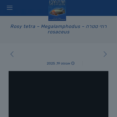
רוזי טטרה – Rosy tetra – Megalamphodus
rosaceus
אוגוסט 19, 2025