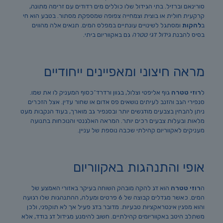
סורינאם וברזיל. בתי הגידול שלו כוללים מים רדודים עם זרימה מתונה,
קרקעית חולית או בוצית וצמחייה צפופה שמספקת מסתור. בטבע הוא חי
ב
להקות
ומסתגל לשינויים עונתיים במפלס המים. תנאים אלה מהווים
בסיס להבנת
גידול דגי טטרה
גם באקווריום ביתי.
מראה חיצוני ומאפיינים ייחודיים
ל
רוזי טטרה
גוף אליפטי וצלול, בגוון ורדרד־כסוף המעניק לו את שמו.
סנפירי הגב והזנב לעיתים נושאים פס אדום או שחור עדין. אצל הזכרים
ניתן להבחין בצבעים מודגשים יותר ובסנפיר גב מוארך, בעוד הנקבות מעט
מלאות ובעלות צבעים רכים יותר. המראה האלגנטי והנוכחות בתנועה
מעניקים לאקווריום קהילתי שכבה נוספת של עניין.
אופי והתנהגות באקווריום
ה
רוזי טטרה
הוא דג להקה מובהק השוחה בעיקר באזורי האמצע של
המים. כאשר מגדלים קבוצה של 6 פרטים ומעלה, ההתנהגות שלו רגועה
והוא מפגין אינטראקציות טבעיות. מדובר בדג פעיל אך לא תוקפני, ולכן
משתלב היטב באקווריומים קהילתיים. חשוב להימנע מגידול דג בודד, אלא