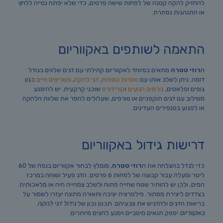
להחזיק להקה קטנה של לפחות שישה פרטים, כדי שלא יפתח נטייה ללחץ
או התנהגות נסתרת.
התאמה לשותפים באקווריום
ה
רוזי טטרה
מתאים במיוחד לאקווריום קהילתי עם דגים שלווים בגודל
דומה. ניתן לשלב אותו עם
טטרות נוספות
,
דגי להקה
,
משריצים חיים
כגון
גופים ופלאטים,
גורמים רגועים
ו
קורידורס
שוכני קרקעית. יש להימנע
משילוב עם דגים תוקפניים או טורפים, שעלולים להפר את שלוות הלהקה
או לפגוע בסנפירים העדינים.
דרישות גידול באקווריום
כדי לגדל בהצלחה את ה
רוזי טטרה
, מומלץ לבחור אקווריום בנפח של 60
ליטר ומעלה עבור קבוצה של לפחות 6 פרטים. הדג פעיל ושוחה במרכז
המים, ולכן יש להותיר שטח שחייה פתוח ולשלב צמחייה חיה או מלאכותית
בצדדים ליצירת מסתור. פילטרציה יציבה ותאורה מתונה יעזרו לשמור על
בריאות הדגים ולהדגיש את צבעיהם. תכנון נכון של
גידול דגי להקה
באקווריום
יספק תנאים מיטביים וימנע לחצים מיותרים.