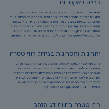
רבייה באקווריום
ה
רוזי טטרה
מסוגל להתרבות גם באקווריום ביתי כאשר מתקיימים
התנאים הנכונים. הזכרים מציגים צבעים עזים יותר בתקופת החיזור, בעוד
הנקבות מתמלאות בביצים. לצורך השרצה מומלץ להפריד זוג או קבוצה
קטנה לאקווריום ייעודי עם מים רכים, צמחייה עדינה ותאורה חלשה. לאחר
ההטלה יש להרחיק את הבוגרים כדי למנוע טריפה של הביצים. הקפדה
על תנאים אלו מאפשרת לחובבים ללמוד מקרוב את מחזור חיי ה
טטרות
.
יתרונות וחסרונות בגידול רוזי טטרה
גידול
רוזי טטרה
באקווריום מציע יתרונות ברורים: זהו דג קטן, פעיל,
מתאים ל
דגי להקה באקווריום
ואינו דורש ציוד מורכב במיוחד. הוא
משתלב היטב עם דגים שלווים נוספים ותורם לאיזון האקווריום הקהילתי.
עם זאת, יש לזכור שחובה לגדל אותו בקבוצה כדי למנוע סטרס, ושיש
להקפיד על תחזוקה סדירה של המים. עבור מי שמוכן לספק תנאים
נכונים, זהו דג נוי מהנה שקל לשלב באוסף קיים.
רוזי טטרה בחוות דג הזהב