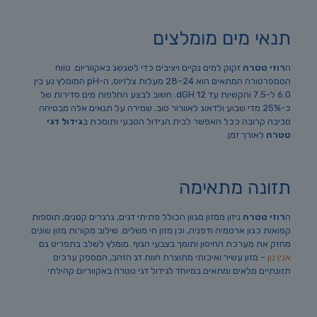
תנאי מים מומלצים
ה
רוזי טטרה
זקוק למים נקיים ויציבים כדי לשגשג באקווריום. טווח
הטמפרטורה המתאים הוא 24–28 מעלות צלזיוס, ה-pH המומלץ נע בין
6.0 ל-7.5 והקשיות עד 12 dGH. חשוב לבצע החלפות מים סדירות של
כ-25% מדי שבוע ולדאוג לאוורור טוב. שמירה על תנאים אלה מבטיחה
סביבה קרובה ככל האפשר לבית הגידול הטבעי ותומכת ב
גידול דגי
טטרה
לאורך זמן.
תזונה מתאימה
ה
רוזי טטרה
ניזון ממזון מגוון הכולל פתיתי דגים, גרגרים קטנים, תוספות
קפואות כגון ארטמיה ודפניה, וכן מזון חי משלים. שילוב מקורות מזון שונים
מחזק את מערכת החיסון ותומך בצבעי הגוף. מומלץ לשלב בתפריט גם
אנין נון
– מזון עשיר ואיכותי מתוצרת חוות דג הזהב, המספק ערכים
תזונתיים מלאים ומתאים במיוחד לגידול דגי טטרה באקווריום קהילתי.