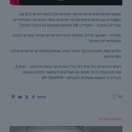
שמענו שאתם אוהבים את סרטוני הטיפים שלנו ובאנו להרים לכם את
המצברוח, עם סרטון טיפים קצרצר וחדש על אחד הדגים הכי פופולאריים
ומוכרים בתחביב – ציקליד ה OB המהמם (שנקרא גם ציקליד פלפל).
ספויילר – הוא קל לגידול, מתאים למים הישראליים ויסתדר עם רוב הדגים
הפופולאריים בישראל.
למידע נוסף, מוזמנים לבקר באתר שלנו, שעמוס במאמרים, סרטונים ומידע
נוסף בחינם.
רוצים לרכוש דגי נוי? ציוד לדגי נוי? בואו לבקר בחוות דג הזהב – הגפן 3,
נווה ימין (צמוד לכפר סבא). אנו ממליצים להתקשר ולבדוק שאנחנו
פעילים כי השעות משתנות לפעמים –
09-7660195
51
שיתוף
פוסטים קשורים