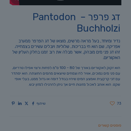
דג פרפר – Pantodon
Buchholzi
נדיר ומיוחד, בעל מראה מרשים, מוצאו של דג הפרפר ממערב
אפריקה, שם הוא חי בבריכות, שלוליות ויובלים עשירים בצמחייה.
זהו דג פני מים מובהק, אשר מבלה את רוב זמנו בחלק העליון של
האקווריום.
הוא זקוק לאקווריום באורך של 80 – 100 ס"מ לפחות ורצוי אפילו טרריום,
עם פני מים נמוכים, אוויר לח וצמחים שיוצאים מהמים החוצתה. הוא יסתדר
עם דגי קרקעית ואמצע המים שיהיו בגודל דומה או גדול ממנו, בעלי אופי
שקט. הוא אוהב לאכול מזונות חיים אך ניתן להרגילו למזון יבש.
73
שיתוף
פוסטים קשורים