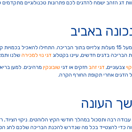
חוות דג הזהב ישמח להדגים לכם פתרונות טכנולוגיים מתקדמים 
כונה באביב
הדגים שלכם דורשים אוכל עם עליית הטמפרטורה מעל 15 מעלות צלזיוס בתוך הבריכה. ה
 הבריכה בדגים חדשים, עיינו בקטלוג
דגי נוי למכירה
שלנו ותמצא
קוי
צבעוניים,
דגי זהב
חזקים או דגי
שובונקין
מרהיבים. למען בריאו
של הדגים אחרי תקופת החורף הקרה.
שך העונה
 עבודה רבה ותסכול במהלך חודשי הקיץ הלוהטים. ניקוי הציוד, ר
ווה כדי להצטייד בכל מה שנדרש להכנת הבריכה שלכם לחג הפ