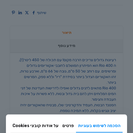
שיתוף
תיאור
מידע נוסף
רעיונות גדולים צריכים הרבה מקום! עם תכולה של 450 ליטר(!),
ה Rio 400 הוא הפיתרון המושלם לחובבי אקווריומים גדולים
ומרשימים. עם רוחב של 50 ס"מ, גובה של 66 ס"מ, וארבע נורות,
זהו האקווריום הגדול ביותר בסידרת "ריו" וללא ספק, המרשים
ביותר.
Rio 400 מתאים לדגים גדולים ואפילו לדרישות העדינות של דגי
המים המלוחים ויתן להם בית גדול ובטוח, ללא פשרות על איכות
העבודה והגימור.
הסטנד הבטוח, העמיד והדקורטיבי שלו, מבטיח שהאקווריום יהיה
יציב ונגיש בקלות, ללא תמיכה נוספת.
Rio 400 מציג עבודה גרמנית מושלמת, חומרי גלם מהטובים
בעולם, וטכנולוגיה עילית, מבטיחים שאקווריום זה יתן לכם את
הסכמה לשימוש בעוגיות
פרטים
על אודות קובצי Cookies
המיטב גם באיכות וגם בבטיחות לאורך שנים רבות.