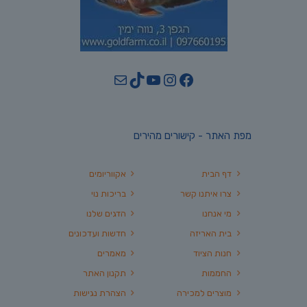
YouTube
TikTok
Mail
Instagram
Facebook
מפת האתר - קישורים מהירים
דף הבית
אקווריומים
צרו איתנו קשר
בריכות נוי
מי אנחנו
הדגים שלנו
בית האריזה
חדשות ועדכונים
חנות הציוד
מאמרים
החממות
תקנון האתר
מוצרים למכירה
הצהרת נגישות