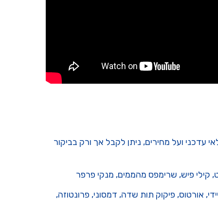
 עדכני ועל מחירים, ניתן לקבל אך ורק בביקור
חט, קילי פיש, שרימפס מהממים, מנקי פרפר
ידי, אורטוס, פיקוק תות שדה, דמסוני, פרונטוזה,