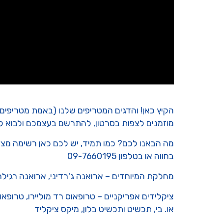
הקיץ כאן! והדגים המטריפים שלנו (באמת מטריפים,
מוזמנים לצפות בסרטון, להתרשם בעצמכם ולבוא לב
מה הבאנו לכם? כמו תמיד, יש לכם כאן רשימה מצור
בחווה או בטלפון 09-7660195
מחלקת המיוחדים – ארואנה ג'רדיני, ארואנה רגילה, 
ציקלידים אפריקניים – טרופאוס רד מוליירו, טרופאוס 
או. בי, תכשיט ותכשיט בלון, מיקס ציקליד