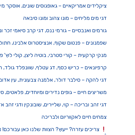
ציקלידים אמריקאיים – גאופגוסים שונים, אוסקר מיק
דגי מים מליחים – מונו צהוב ומונו סיבאה
גורמים ואנבסיים – גורמי ננס, דגי קרב סיאמי זכר ו
שפמנונים – פנטום שקוף, אנציסטרוס אלבינו, חתול
מנקי קרקעית – קורי סטרבי, בוטיה ליצן, קולי לוץ' פ
קרפיונאים – כריש כסף, דג עטלף, שוונפלד גולד, רוז
דגי להקה – סילבר דולר, אלמנה צבעונית, עין אדומה,
משריצים חיים – גופים נדירים ומיוחדים, פלאטים, סיי
דגי זהב ובריכה – קוי, שליירים, שובונקין ודגי זהב א
צמחים חיים לאקווריום ולבריכה
צריכים עזרה? ייעוץ? הצוות שלנו כאן עבורכם! צ