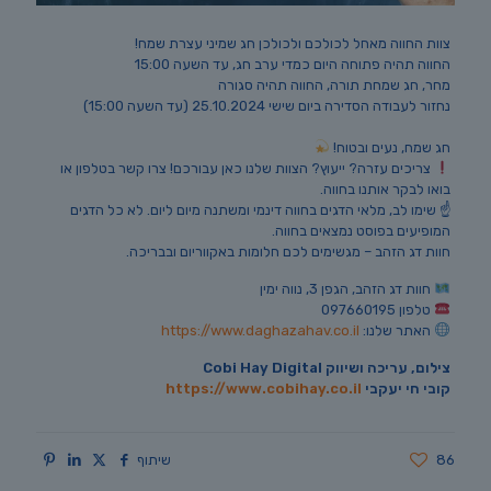
צוות החווה מאחל לכולכם ולכולכן חג שמיני עצרת שמח!
החווה תהיה פתוחה היום כמדי ערב חג, עד השעה 15:00
מחר, חג שמחת תורה, החווה תהיה סגורה
נחזור לעבודה הסדירה ביום שישי 25.10.2024 (עד השעה 15:00)
חג שמח, נעים ובטוח!
צריכים עזרה? ייעוץ? הצוות שלנו כאן עבורכם! צרו קשר בטלפון או
בואו לבקר אותנו בחווה.
☝️ שימו לב, מלאי הדגים בחווה דינמי ומשתנה מיום ליום. לא כל הדגים
המופיעים בפוסט נמצאים בחווה.
חוות דג הזהב – מגשימים לכם חלומות באקווריום ובבריכה.
חוות דג הזהב, הגפן 3, נווה ימין
טלפון 097660195
האתר שלנו:
https://www.daghazahav.co.il
צילום, עריכה ושיווק Cobi Hay Digital
קובי חי יעקבי
https://www.cobihay.co.il
86
שיתוף