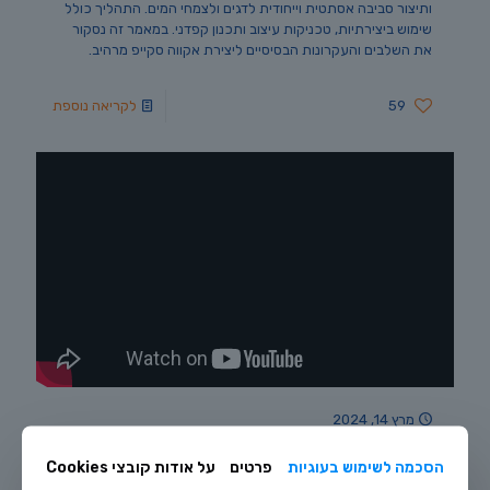
ותיצור סביבה אסתטית וייחודית לדגים ולצמחי המים. התהליך כולל
שימוש ביצירתיות, טכניקות עיצוב ותכנון קפדני. במאמר זה נסקור
את השלבים והעקרונות הבסיסיים ליצירת אקווה סקייפ מרהיב.
59
לקריאה נוספת
מרץ 14, 2024
כריש קשת
הסכמה לשימוש בעוגיות
פרטים
על אודות קובצי Cookies
כריש קשת – Epalzeorhynchos frenatus כריש קשת, או כריש