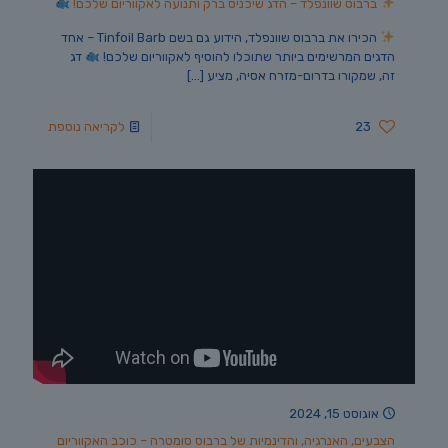
ברבוס שוונפלד – הדג שיכניס ברק ותנועה לאקווריום שלכם!
הכירו את ברבוס שוונפלד, הידוע גם בשם Tinfoil Barb – אחד
הדגים המרשימים ביותר שתוכלו להוסיף לאקווריום שלכם!
דג
זה, שמקורו בדרום-מזרח אסיה, מציע
[…]
23
לקריאה נוספת
אוגוסט 15, 2024
הצבעים, האנרגיה, והדינמיות של ברבוס סומטרה – כוכב האקווריום