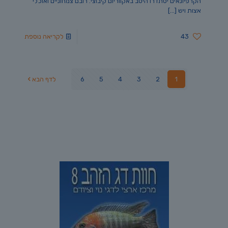
הקרפיונאים יסתדרו היטב באקווריום קיבוצי. רובם צמחוניים ואוכלי
אצות ויש
[…]
43
לקריאה נוספת
1
2
3
4
5
6
לדף הבא