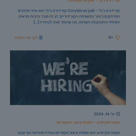
קורידורס ג'ולי – Corydoras julii
קורידורס ג'ולי – Corydoras julii קורידורס ג'ולי הוא אחד מהדגים
המרתקים ביותר במשפחת הקורידוריים. דג זה מוכר בזכות מראהו
המיוחד והתנהגותו השלווה, מה שהופך אותו לבחירה
[…]
81
לקריאה נוספת
יולי 14, 2024
אקווה סקייפינג – אמנות עיצוב האקווריום
אקווה סקייפינג הוא אמנות עיצוב אקווריום בצורה שתדמה נוף טבעי