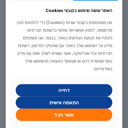
אדום סנפיר, הוא תוספת נפלאה לאקווריום קהילתי אגרסיבי
למחצה, עם שותפים בגודל דומה או גדולים יותר. כרישי
[…]
האתר עושה שימוש בקובצי Cookies
אנו משתמשים בקובצי עוגיות (Cookies) כדי להתאים תוכן
40
לקריאה נוספת
ופרסומות, לספק אפשרויות שיתוף ברשתות חברתיות
ולנתח את תנועת הגולשים באתר. בנוסף, אנו משתפים
מידע על השימוש שלך באתר עם שותפינו לפרסום, רשתות
חברתיות וכלי אנליטיקה, אשר עשויים לשלב אותו עם מידע
נוסף שמסרת להם או שנאסף כתוצאה מהשימוש שלך
בשירותיהם.
דחייה
התאמה אישית
דצמבר 25, 2023
אשר הכל
גופי
גופי – Poecilia reticulata הגופי, אחד מהדגים הפופולאריים