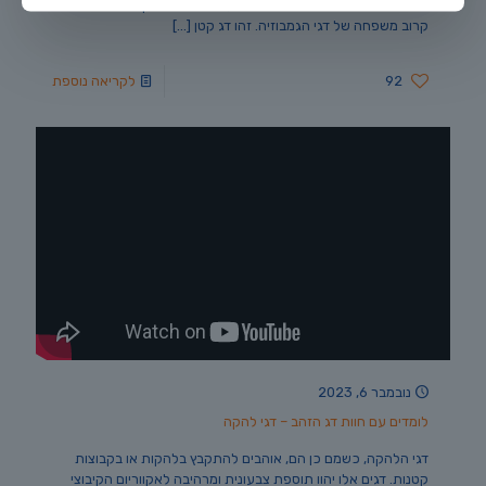
והנפוצים ביותר בתחום דגי הנוי, מגיע אלינו מהים הקאריבי והוא
קרוב משפחה של דגי הגמבוזיה. זהו דג קטן
[…]
92
לקריאה נוספת
נובמבר 6, 2023
לומדים עם חוות דג הזהב – דגי להקה
דגי הלהקה, כשמם כן הם, אוהבים להתקבץ בלהקות או בקבוצות
קטנות. דגים אלו יהוו תוספת צבעונית ומרהיבה לאקווריום הקיבוצי