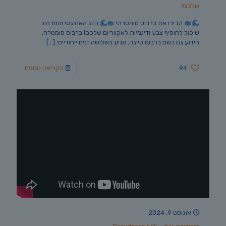
שלכם!
הכירו את ברבוס סומטרה!
הדג האנרגטי והמרהיב
שיכול להוסיף צבע ודינמיות לאקווריום שלכם! ברבוס סומטרה,
הידוע גם בשם ברבוס טייגר, מגיע בשלושה זנים ייחודיים:
[…]
94
לקריאה נוספת
אוגוסט 9, 2024