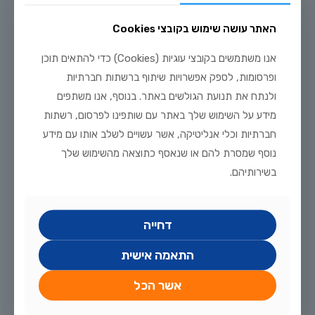
נובמבר 29, 2018
וידאו – פרוכילודוס
האתר עושה שימוש בקובצי Cookies
nbsp; הפרוכילודוס או הפרוסילודוס הוא דג גדול יחסית ויפה מאד,
אנו משתמשים בקובצי עוגיות (Cookies) כדי להתאים תוכן
שזקוק לאקווריום גדול עם פילטרציה איכותית ושותפים גדולים
ופרסומות, לספק אפשרויות שיתוף ברשתות חברתיות
ואגרסיביים כמו ציקלידים אמריקאיים, סטינגריי וכו'. ר חוות
[…]
ולנתח את תנועת הגולשים באתר. בנוסף, אנו משתפים
18
לקריאה נוספת
מידע על השימוש שלך באתר עם שותפינו לפרסום, רשתות
חברתיות וכלי אנליטיקה, אשר עשויים לשלב אותו עם מידע
נוסף שמסרת להם או שנאסף כתוצאה מהשימוש שלך
בשירותיהם.
דחייה
התאמה אישית
אשר הכל