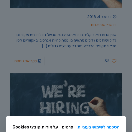
דצמבר 4, 2018
וידאו – שטן אדום
שטן אדום הוא ציקליד גדול ואינטליגנטי, שבשל גודלו דורש אקווריום
גדול ושותפים גדולים מתאימים. נוטה להיות אגרסיבי באקווריום קטן
מדיי ובתקופת הרבייה. יסתדר עם דגים גדולים
[…]
52
לקריאה נוספת
הסכמה לשימוש בעוגיות
פרטים
על אודות קובצי Cookies