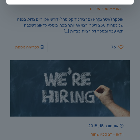
נובמבר 7, 2018
וידאו – אוסקר אלבינו
אוסקר (אשר נקרא גם "ציקליד קטיפה") דורש אקווריום גדול, בנפח
של לפחות 250 ליטר ורצוי אף יותר מכך. מומלץ לדאוג לשכבת
חצץ עבה ומספר דקורציות כבדות
[…]
76
לקריאה נוספת
אוקטובר 18, 2018
וידאו – דג סכין שחור