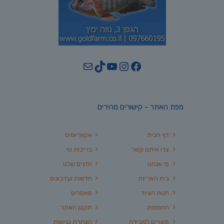
YouTube
TikTok
Mail
Instagram
Facebook
מפת האתר - קישורים מהירים
דף הבית
אקווריומים
צרו איתנו קשר
בריכות נוי
מי אנחנו
הדגים שלנו
בית האריזה
חדשות ועדכונים
חנות הציוד
מאמרים
החממות
תקנון האתר
מוצרים למכירה
הצהרת נגישות