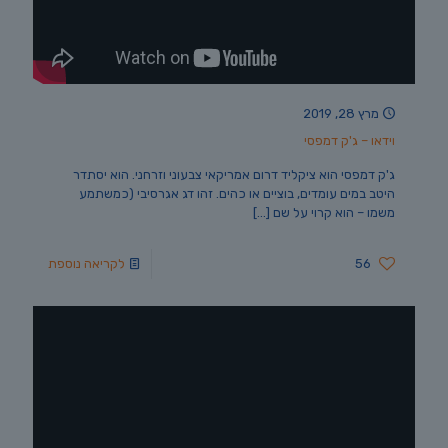
מרץ 28, 2019
וידאו – ג'ק דמפסי
ג'ק דמפסי הוא ציקליד דרום אמריקאי צבעוני וזרחני. הוא יסתדר
היטב במים עומדים, בוציים או כהים. זהו דג אגרסיבי (כמשתמע
משמו – הוא קרוי על שם
[…]
56
לקריאה נוספת