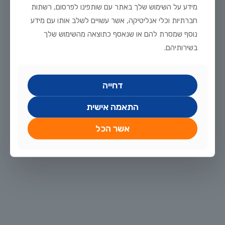
מידע על השימוש שלך באתר עם שותפינו לפרסום, רשתות
חברתיות וכלי אנליטיקה, אשר עשויים לשלב אותו עם מידע
נוסף שמסרת להם או שנאסף כתוצאה מהשימוש שלך
בשירותיהם.
אוגוסט 15, 2022
דחייה
דיסקוסים – וידאו
חיפשת דג מלכותי, מאתגר, יפה (בטירוף!) שדורש רמת גידול גבוהה
התאמה אישית
וניסיון אבל גם מתגמל בהתאם? הדיסקוסים הם הדג שלך. ציקלידים
אמריקאיים מרהיבים, בעלי צורה עגולה ושטוחה
[…]
אשר הכל
30
לקריאה נוספת