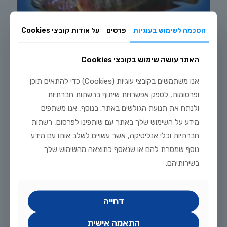
הסכמה לשימוש בעוגיות
פרטים
על אודות קובצי Cookies
האתר עושה שימוש בקובצי Cookies
אנו משתמשים בקובצי עוגיות (Cookies) כדי להתאים תוכן
ופרסומות, לספק אפשרויות שיתוף ברשתות חברתיות
יוני 1, 2026
ולנתח את תנועת הגולשים באתר. בנוסף, אנו משתפים
ריקבון סנפירים (Fin Rot): מדריך מקיף לזיהוי, טיפול ומניעה
מידע על השימוש שלך באתר עם שותפינו לפרסום, רשתות
ריקבון סנפירים דגים (Fin Rot): כל מה שצריך לדעת כדי לטפל
חברתיות וכלי אנליטיקה, אשר עשויים לשלב אותו עם מידע
ולהציל את הדגים ריקבון סנפירים היא אחת המחלות החיידקיות
נוסף שמסרת להם או שנאסף כתוצאה מהשימוש שלך
הנפוצות והמתסכלות ביותר באקווריום הביתי. היא
[…]
בשירותיהם.
0
לקריאה נוספת
דחייה
התאמה אישית