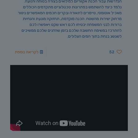
הנדרשות עבור הכנת אקווריום למילואים בצורה בטוחה ורגועה.
נלמד כיצד להשתמש בפתרונות טכנולוגיים מתקדמים הכוללים
מאכיל אוטומטי, טיימרים לתאורה ובקרים חכמים המאפשרים ניטור
מרחוק ישירות מהשטח. הכנה מוקדמת, תחזוקה מונעת והנחיות
ברורות לבני המשפחה יבטיחו לכם ראש שקט ויאפשרו לכם
להתרכז במשימה החשובה שלכם בזמן שהדגים שלכם ממשיכים
לשגשג בנחת בתוך המים הצלולים.
52
לקריאה נוספת