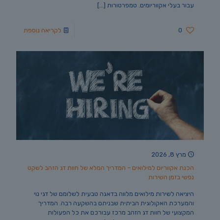
עבור בעלי אקווריומים. טמפרטורות
[…]
0
לקריאה נוספת
מרץ 8, 2026
הכנת אקווריום למילואים – המדריך המלא של חוות דג הזהב לשקט
נפשי בזמן השירות
היציאה לשירות מילואים מלווה בדאגה טבעית לשלומם של דגי נוי
והמערכת האקולוגית הביתית שבניתם בהשקעה רבה. המדריך
המקצועי של חוות דג הזהב מרכז עבורכם את כל הפעולות