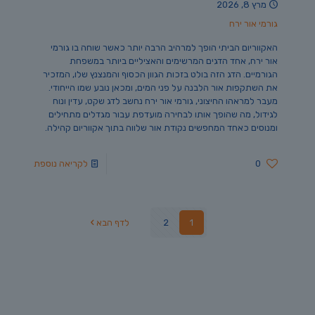
מרץ 8, 2026
גורמי אור ירח
האקווריום הביתי הופך למרהיב הרבה יותר כאשר שוחה בו גורמי
אור ירח, אחד הדגים המרשימים והאציליים ביותר במשפחת
הגורמיים. הדג הזה בולט בזכות הגוון הכסוף והמנצנץ שלו, המזכיר
את השתקפות אור הלבנה על פני המים, ומכאן נובע שמו הייחודי.
מעבר למראהו החיצוני, גורמי אור ירח נחשב לדג שקט, עדין ונוח
לגידול, מה שהופך אותו לבחירה מועדפת עבור מגדלים מתחילים
ומנוסים כאחד המחפשים נקודת אור שלווה בתוך אקווריום קהילה.
0
לקריאה נוספת
1
2
לדף הבא