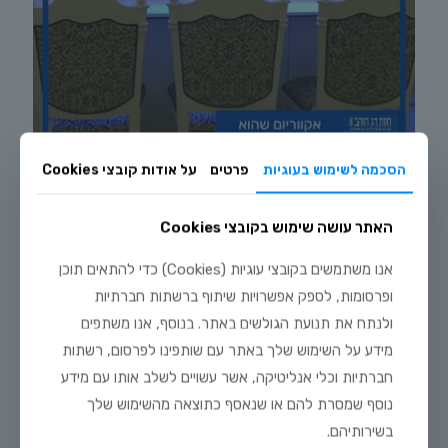
הסכמה לשימוש בעוגיות
פרטים
על אודות קובצי Cookies
אקווריום משולב ברהיט
האתר עושה שימוש בקובצי Cookies
אנו משתמשים בקובצי עוגיות (Cookies) כדי להתאים תוכן
את האקווריום הזה עיצבנו לפי מפרט מדוייק של הלקוח, אשר ביקש
אקווריום מוקפד, דקורטיבי ושימושי, הן כפריט עיצוב יפייפה לבית והן כשולחן
ופרסומות, לספק אפשרויות שיתוף ברשתות חברתיות
בר, צר וארוך, הצמוד לדופן הקדמית של המיכל. לאחר תהליך העיצוב
ולנתח את תנועת הגולשים באתר. בנוסף, אנו משתפים
וההקמה, הלקוח צרף כיסאות קלאסיים והתחלנו את תהליך האיקלום
והאיכלוס של דגים באקווריום.
מידע על השימוש שלך באתר עם שותפינו לפרסום, רשתות
חברתיות וכלי אנליטיקה, אשר עשויים לשלב אותו עם מידע
השאיפה של הלקוח הייתה לייצר אקווריום שיהיה שימושי גם כאובייקט נוי
וגם כשולחן בר, להניח עליו משקאות ולשבת בנחת כדי להתפעל
נוסף שמסרת להם או שנאסף כתוצאה מהשימוש שלך
מהאקווריום היפה. תאורה כחולה דרמטית הופכת אותו למוקד העניין והצוות
בשירותיהם.
של חוות דג הזהב בנה אותו בדיוק כדי שיתאים לקיר הריק מאחור. אנו