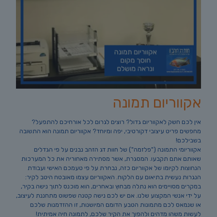
אקווריום תמונה
אין לכם חשק לאקווריום גדול? רוצים לגרום לכל אורחיכם להתפעל?
מחפשים פריט עיצובי דקורטיבי, יפה ומיוחד? אקווריום תמונה הוא התשובה
בשבילכם!
אקווריומי התמונה ("פלזמה") של חוות דג הזהב נבנים על פי הגדלים
שאותם אתם תקבעו. המסגרת, אשר מסתירה מאחוריה את כל המערכות
הנחוצות לקיומו של אקווריום כזה, נבחרת על פי טעמכם האישי ועבודת
הנגרות נעשית בתיאום עם הלקוח. האקווריום עצמו מאובטח היטב לקיר:
במקרים מסויימים הוא נתלה מבחוץ ובאחרים, הוא מוכנס לתוך נישה בקיר,
על ידי אנשי המקצוע שלנו. אם יש לכם נישה קטנה שפשוט מתחננת לעיצוב,
או שנמאס לכם מתמונות הטבע הדומם המיושנות, זו ההזדמנות שלכם
לעשות משהו מדהים ולהפוך את הקיר שלכם, לתמונה חיה אמיתית!