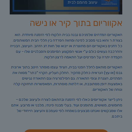
אקווריום בתוך קיר או נישה
האקווריום המדהים שלפניכם נבנה בבית הלקוח לפי הזמנה מיוחדת. הוא
בצורת ר והוא בנוי מסביב לפינה ומהווה הפרדה בין חללי הבית המשותפים.
כל הדגים באקווריום הם מתוצרת או ייבוא של חוות דג הזהב. העיצוב, הבנייה
וההרכבה נעשים כולם ע"י אנשי המקצוע המיומנים והסבלניים שלו – עם
הקפדה יתרה על הפרטים ועל התאמה לרצון הלקוח.
האקווריום מותאם לחלל הפנוי בבית, הציוד עצמו מוסתר היטב בתוך ארונית
גבס (או עץ) הנראית כחלק מהקיר. החלק העליון, הקרוי "כתר" מסווה את
המתזים, הצנרת וגופי התאורה. גם הפילטרציה וגם התאורה נגישים
באמצעות דופן מסתובבת, או דלתות מוסתרות, המאפשרות תחזוקה קלה
ונוחה של האקווריום.
ניתן לייצר אקווריומים כאלו לפי הזמנה ובהתאם לצורה ולעיצוב שלכם –
מחומשים, משושים, מתומנים ועוד. בעלי מבנה פינתי, מלבני או מרובע. אתם
אלו שמבקשים ואנחנו מבצעים בשמחה לפי טעמכם והעיצוב הייחודי של
ביתכם.