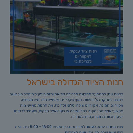
חנות הציוד הגדולה בישראל
בחנות ניתן להתפעל מתצוגה מרהיבה של אקווריומים פעילים מכל סוג אשר
ניתנים להתקנה ע"י החווה, כגון: ציקלידים, צמחייה חיה, מים מלוחים,
אקווריום תמונה, אקווריום שולחן סלוני וכדומה. את החנות מאייש צוות
מקצועי אשר נותן מענה לכל שאלה או בעיה אצל הלקוח, ומעמיד לרשותו
ייעוץ והכוונה בזמן הקנייה ולאחריה.
צוות החנות ישמח לעמוד לשירותכם בין השעות 18:00 – 8:00 בימי א-ה.
בימי שישי וערבי חג, עד שעות הצהריים.