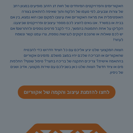
האקווריומים והפרוייקטים המיוחדים של חוות דג הזהב מופיעים במגוון רחב
של צורות וצבעים, לפי טעמו של הלקוח ותוך שאיפה להתאים בצורה
האופטימלית את מראה האקווריום ואת עיצובו למקום שבו הוא נמצא, בין אם
בבית או במשרד. אנו גאים להציג לכם מספר עיצובים ופרוייקטים שביצענו.
הקליקו על אחת התמונות בהמשך, כדי לקבל פרטים נוספים ולהתרשם! אם
יש לכם שאלות או שהנכם זקוקים לנגישות נוספת, צרו עמנו קשר ונשמח
לעזור!
הצוות המקצועי שלנו יגיע אליכם עם כל הציוד הדרוש כדי להבטיח
שהאקווריום או הבריכה שלכם יהיו במצב מושלם. מזמינים אקווריום
בהתאמה אישית? צריכים התקנה של בריכה בחצר? טיפול שוטף? החלפות
מים או ציוד חדש? הצוות שלנו כאן בשבילכם עם שירות מקצועי, אדיב ושנים
של ניסיון.
לחצו להזמנת עיצוב והקמה של אקווריום