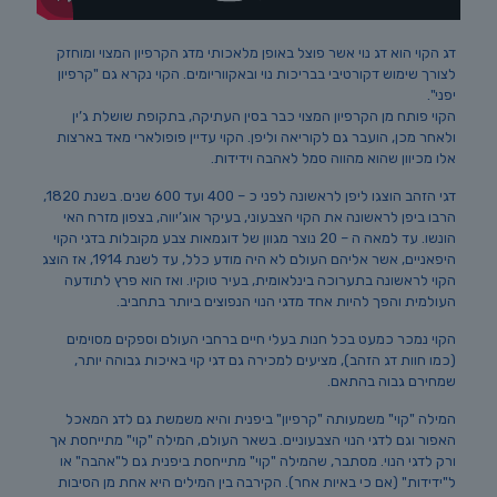
דג הקוי הוא דג נוי אשר פוצל באופן מלאכותי מדג הקרפיון המצוי ומוחזק
לצורך שימוש דקורטיבי בבריכות נוי ובאקווריומים. הקוי נקרא גם "קרפיון
יפני".
הקוי פותח מן הקרפיון המצוי כבר בסין העתיקה, בתקופת שושלת ג’ין
ולאחר מכן, הועבר גם לקוריאה וליפן. הקוי עדיין פופולארי מאד בארצות
אלו מכיוון שהוא מהווה סמל לאהבה וידידות.
דגי הזהב הוצגו ליפן לראשונה לפני כ – 400 ועד 600 שנים. בשנת 1820,
הרבו ביפן לראשונה את הקוי הצבעוני, בעיקר אוג’יווה, בצפון מזרח האי
הונשו. עד למאה ה – 20 נוצר מגוון של דוגמאות צבע מקובלות בדגי הקוי
היפאניים, אשר אליהם העולם לא היה מודע כלל, עד לשנת 1914, אז הוצג
הקוי לראשונה בתערוכה בינלאומית, בעיר טוקיו. ואז הוא פרץ לתודעה
העולמית והפך להיות אחד מדגי הנוי הנפוצים ביותר בתחביב.
הקוי נמכר כמעט בכל חנות בעלי חיים ברחבי העולם וספקים מסוימים
(כמו חוות דג הזהב), מציעים למכירה גם דגי קוי באיכות גבוהה יותר,
שמחירם גבוה בהתאם.
המילה "קוי" משמעותה "קרפיון" ביפנית והיא משמשת גם לדג המאכל
האפור וגם לדגי הנוי הצבעוניים. בשאר העולם, המילה "קוי" מתייחסת אך
ורק לדגי הנוי. מסתבר, שהמילה "קוי" מתייחסת ביפנית גם ל"אהבה" או
ל"ידידות" (אם כי באיות אחר). הקירבה בין המילים היא אחת מן הסיבות