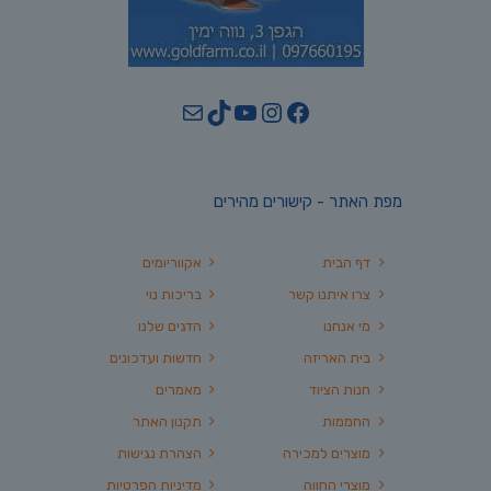
YouTube
TikTok
Mail
Instagram
Facebook
מפת האתר - קישורים מהירים
דף הבית
אקווריומים
צרו איתנו קשר
בריכות נוי
מי אנחנו
הדגים שלנו
בית האריזה
חדשות ועדכונים
חנות הציוד
מאמרים
החממות
תקנון האתר
מוצרים למכירה
הצהרת נגישות
מוצרי החווה
מדיניות הפרטיות