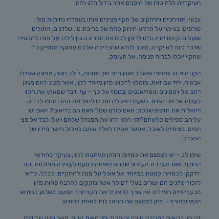
העיקריות ללהיטות של היפנים אחר גידול הדג הזה.
צבעיו הזרחניים והחזקים של הקוי מציבים אותו בעמדת נחיתות מול
טורפים, בעיקר על הרקע הירוק כהה של בריכת נוי. שלדגים, חתולים,
שועלים וקיפודים יכולים לרוקן לכם את הבריכה בין לילה. על מנת להבטיח
שדבר כזה לא יקרה, מוטב לוודא שהבריכה שלכם עמוקה מספיק כדי
שהקוי יוכלו לברוח פנימה, אל העומק.
הקוי הוא דג צמחוני שיאכל מגוון רחב של מזונות, כולל חסה, אפונה ואפילו
אבטיח. יחד עם זאת, מומלץ לרכוש מזון מיוחד לקוי, אשר מציג להם מגוון
רחב של ויטמינים ונוטריאנטים ובנוסף על כך – צף, דבר שמאלץ את הקוי
לעלות אל פני המים. בשעת האכלה תוכלו לנצל את ההזדמנות לבדוק
ויזואלית את הדגים שלכם: האם כולם שם? האם הם בריאים? האם יש
עליהם טפילים כלשהם?דגי הקוי יזהו את המגדל שלהם ויעלו לבד אל פני
המים, בציפייה לאוכל. אפשר אפילו לאלף אותם לאכול הישר מידיו של
המגדל.
שימו לב – יש לצמצם את כמויות המזון הניתנות לקוי, בעיקר בחודשי
החורף, שאז מערכת העיכול שלהם מאיטה כמעט לעצירה מוחלטת והם
יזדקקו לכמויות קטנות במיוחד של אוכל על מנת להתקיים. ככלל, כדאי
לזכור שדגים הם יצורים בעלי דם קר אשר נזקקים להרבה פחות מזון
מבעלי חיים חמי דם. אין צורך להאכיל את הקוי יותר מפעם בשבוע בחודשי
הקיץ ובחורף – ניתן לצמצם את ההאכלות לאחת לחודש.
דגי קוי בריאים בסביבה טובה ותומכת יחיו מאות שנים. משך חייה של דגת