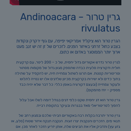
גרין טרור – Andinoacara
rivulatus
הגרין טרור הוא ציקליד אמריקאי יפייפה, עם גוף ירקרק ונקודות
בצבע כחול זרחני באיזור הפנים. לזכרים של זן זה יש זנב מעט
ארוך יותר הממוסגר באדום או כתום.
לגרין טרור נדרש אקווריום גדול יחסית, של כ – 200 ליטר, עם קרקעית
חולית ודקורציה סלעית כבדה שתספק מגוון גדול של מקומות מסתור
וטריטוריות קטנות. אם תרצו לשתול צמחייה חיה, יש להקפיד על שתילה
בתוך כדים ולא ישירות בקרקעית מכיוון שלדגים אלו יש נטייה לתלוש
ולעקור צמחייה (ובעצם דקורציה באופן כללי: כל דבר שלא יהיה כבד
מספיק – יוזז מהמקום).
גרין טרור הוא דג יחסית שקט כלפי דגים בגודל דומה לשלו אבל עלול
להפוך לטריטוריאלי מאד בבגרות ובעיקר בתקופת רבייה.
גרין טרור יתרבה בקלות רבה באקווריום הביתי שלכם ובמגוון רחב של
תנאי מים. הזכרים והנקבות יצרו זוגות. הנקבה תנקה איזור שטוח (סלע, או
גזע עץ) ותדביק אליו את הביצים שלה, אותן יזריע הזכר לאחר מכן. אם