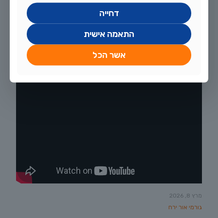
דחייה
אפריל 27, 2026
דג ניאון טטרה (Paracheirodon innesi) — המדריך המלא לגידול מוצלח
התאמה אישית
מחוות דג הזהב
אשר הכל
לקריאה נוספת
מרץ 8, 2026
גורמי אור ירח