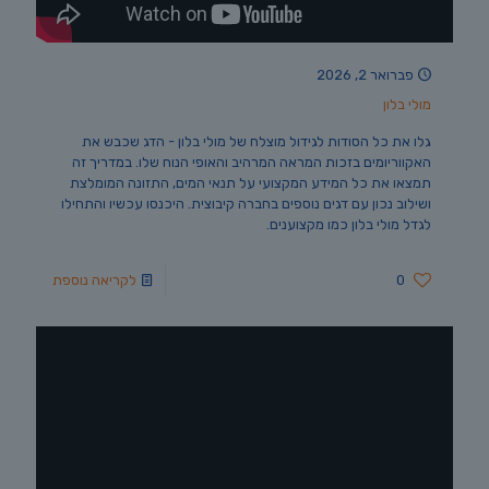
פברואר 2, 2026
מולי בלון
גלו את כל הסודות לגידול מוצלח של מולי בלון - הדג שכבש את
האקווריומים בזכות המראה המרהיב והאופי הנוח שלו. במדריך זה
תמצאו את כל המידע המקצועי על תנאי המים, התזונה המומלצת
ושילוב נכון עם דגים נוספים בחברה קיבוצית. היכנסו עכשיו והתחילו
לגדל מולי בלון כמו מקצוענים.
0
לקריאה נוספת