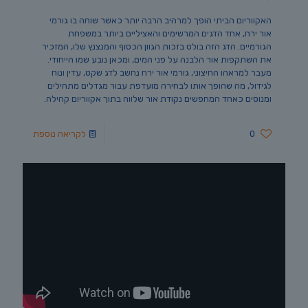
האקווריום הביתי הופך למרהיב הרבה יותר כאשר שוחה בו גורמי
אור ירח, אחד הדגים המרשימים והאציליים ביותר במשפחת
הגורמיים. הדג הזה בולט בזכות הגוון הכסוף והמנצנץ שלו, המזכיר
את השתקפות אור הלבנה על פני המים, ומכאן נובע שמו הייחודי.
מעבר למראהו החיצוני, גורמי אור ירח נחשב לדג שקט, עדין ונוח
לגידול, מה שהופך אותו לבחירה מועדפת עבור מגדלים מתחילים
ומנוסים כאחד המחפשים נקודת אור שלווה בתוך אקווריום קהילה.
0
לקריאה נוספת