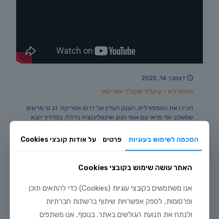
דצמבר 14, 2025
טמפורליס – ציקליד שוקולד אמריקאי
הכירו את הטמפורליס, הענק העדין של דרום אמריקה. דג נוי מרשים
שמשלב יופי פראי עם אופי רגוע ואינטליגנציה נדירה. במדריך הבא
ריכזנו עבורכם את כל מה שצריך לדעת על גידול הכוכב של
האקווריום, מתזונה נכונה ועד שילוב מוצלח עם דגים נוספים. היכנסו
הסכמה לשימוש בעוגיות
פרטים
על אודות קובצי Cookies
לגלות.
האתר עושה שימוש בקובצי Cookies
0
לקריאה נוספת
אנו משתמשים בקובצי עוגיות (Cookies) כדי להתאים תוכן
ופרסומות, לספק אפשרויות שיתוף ברשתות חברתיות
ולנתח את תנועת הגולשים באתר. בנוסף, אנו משתפים