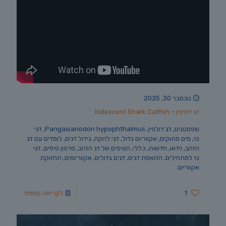
נובמבר 30, 2025
דג דולפין – Iridescent Shark Catfish
שפמנונים, דג דולפין, Pangasianodon hypophthalmus, דגי
נוי, מים מתוקים, אקווריום גדול, דגי להקה, גידול דגים, לומדים עם דג
הזהב, וידאו, חדשות, כללי, הטיפים של דג הזהב, סרטון טיפים, דגי
נוי למתחילים, התאמת דגים, דגים גדולים, אקווריומים, תחזוקת
אקווריום
1
לקריאה נוספת