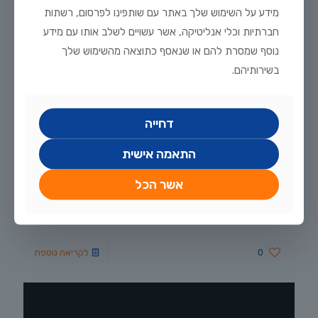
מידע על השימוש שלך באתר עם שותפינו לפרסום, רשתות
חברתיות וכלי אנליטיקה, אשר עשויים לשלב אותו עם מידע
נוסף שמסרת להם או שנאסף כתוצאה מהשימוש שלך
בשירותיהם.
דחייה
דצמבר 12, 2025
התאמה אישית
משלוח דגי נוי ענק לחוות דג הזהב – דצמבר 2025
הסופה ביירן בחוץ? זה הזמן המושלם לשדרוג האקווריום! משלוח דגי
אשר הכל
נוי ענק נחת בחוות דג הזהב: מגוון ציקלידים, דגי להקה, שפמנונים,
דגי זהב ומיוחדים. היכנסו לצפייה ברשימה המלאה ובואו לבחור את
הדיירים החדשים שלכם >>
0
לקריאה נוספת