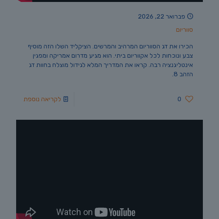
פברואר 22, 2026
סווריום
הכירו את דג הסווריום המרהיב והמרשים. הציקליד השלו הזה מוסיף
צבע ונוכחות לכל אקווריום ביתי. הוא מגיע מדרום אמריקה ומפגין
אינטליגנציה רבה. קראו את המדריך המלא לגידול מוצלח בחוות דג
הזהב 8.
0
לקריאה נוספת