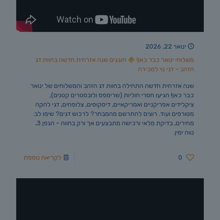
ינואר 22, 2026
משלוחי ינואר כבר כאן!
חוגגים שנה אזרחית חדשה בחוות דג
הזהב – דגי נוי למכירה
שנה אזרחית חדשה התחילה בחוות דג הזהב והמשלוחים של ינואר
כבר כאן! הגיעו חסרי חוליות (שרימפס ולובסטרים קטנים),
ציקלידים אפריקניים ואמריקאיים, דיסקוסים, צלופחים, דגי להקה
מטורפים ועוד. רוצים להתרשם מהמבחר? לרכוש דגים? שימו לב:
מחירים, בדיקת מלאי ורכישה מתבצעים אך ורק בחווה – הגפן 3,
נווה ימין.
0
לקריאה נוספת