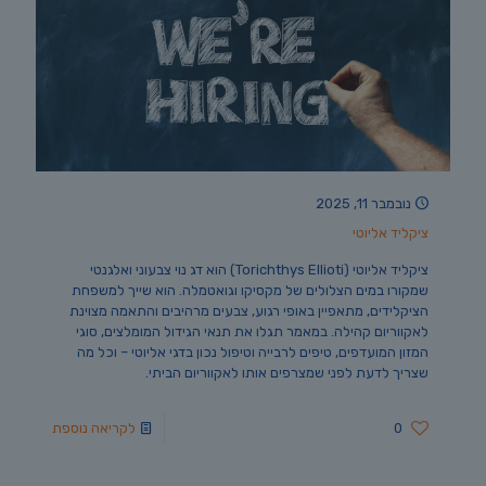
נובמבר 11, 2025
ציקליד אליוטי
ציקליד אליוטי (Torichthys Ellioti) הוא דג נוי צבעוני ואלגנטי
שמקורו במים הצלולים של מקסיקו וגואטמלה. הוא שייך למשפחת
הציקלידים, מתאפיין באופי רגוע, צבעים מרהיבים והתאמה מצוינת
לאקווריום קהילה. במאמר תגלו את תנאי הגידול המומלצים, סוגי
המזון המועדפים, טיפים לרבייה וטיפול נכון בדגי אליוטי – וכל מה
שצריך לדעת לפני שמצרפים אותו לאקווריום הביתי.
0
לקריאה נוספת