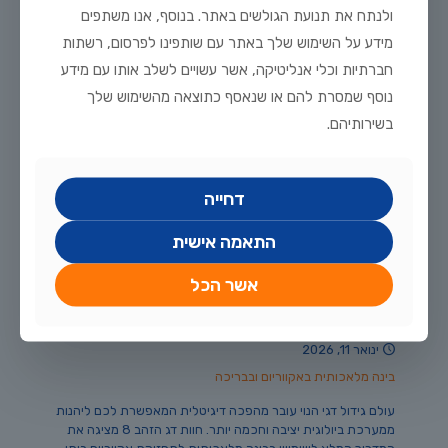
בצורה מקצועית ולתכנן תזונה אופטימלית בעזרת כלי AI
ולנתח את תנועת הגולשים באתר. בנוסף, אנו משתפים
מתקדמים. הופכים את התחזוקה לפשוטה, מדויקת ומהנה הרבה
מידע על השימוש שלך באתר עם שותפינו לפרסום, רשתות
יותר עבור כל חובב דגים.
חברתיות וכלי אנליטיקה, אשר עשויים לשלב אותו עם מידע
נוסף שמסרת להם או שנאסף כתוצאה מהשימוש שלך
52
לקריאה נוספת
בשירותיהם.
דחייה
התאמה אישית
אשר הכל
ינואר 11, 2026
בינה מלאכותית באקווריום ובבריכה
עולם גידול דגי הנוי עובר מהפכה דיגיטלית המאפשרת לכם ליהנות
ממערכת ביולוגית יציבה וחכמה יותר. חוות דג הזהב 8 מציגה את