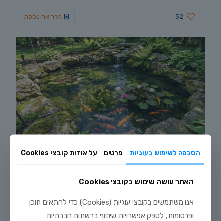
52
לקריאה נוספת
הסכמה לשימוש בעוגיות
פרטים
על אודות קובצי Cookies
ינואר 25, 2026
אקווריום בעיצוב הבית: יופי ושלווה
האתר עושה שימוש בקובצי Cookies
עולם גידול דגי הנוי עובר מהפכה דיגיטלית המאפשרת לכם ליהנות
ממערכת ביולוגית יציבה וחכמה יותר. חוות דג הזהב 8 מציגה את
אנו משתמשים בקובצי עוגיות (Cookies) כדי להתאים תוכן
המדריך המלא לשימוש בבינה מלאכותית לתחזוקת אקווריום ביתי
ופרסומות, לספק אפשרויות שיתוף ברשתות חברתיות
ובריכת נוי. גלו איך ניתן לאבחן מחלות בזמן אמת, לנתח מדדי מים