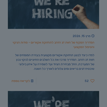
מרץ 15, 2026
המדריך המקיף של חוות דג הזהב לתחזוקת אקווריום – סודות הניקוי
והטיפול המקצועי
למדו כיצד לבצע תחזוקת אקווריום מקצועית בעזרת המומחים של
חוות דג הזהב. המדריך מרכז את כל השלבים החיוניים לניקוי נכון
של המערכת, החל מבחירת הציוד ועד לשמירה על איזון ביולוגי
שיבטיח דגים בריאים ומים צלולים לאורך כל השנה.
52
לקריאה נוספת