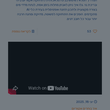
המדריך המלא לשימוש בבינה מלאכותית לתחזוקת אקווריום ביתי
ובריכת נוי. גלו איך ניתן לאבחן מחלות בזמן אמת, לנתח מדדי מים
בצורה מקצועית ולתכנן תזונה אופטימלית בעזרת כלי AI
מתקדמים. הופכים את התחזוקה לפשוטה, מדויקת ומהנה הרבה
יותר עבור כל חובב דגים.
53
לקריאה נוספת
יוני 18, 2025
איך בוחרים אקווריום