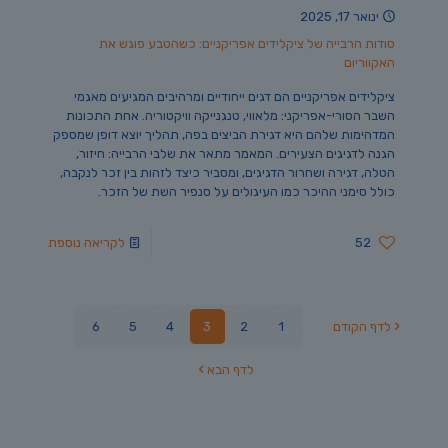
ינואר 17, 2025
סודות הרבייה של ציקלידים אפריקניים: כשהטבע פוגש את
האקווריום
ציקלידים אפריקניים הם דגים ייחודיים ומרהיבים המגיעים מאגמי
השבר הסורי-אפריקני: מלאווי, טנגנייקה וויקטוריה. אחת התכונות
המדהימות שלהם היא דגירת הביצים בפה, תהליך יוצא דופן שמספק
הגנה לדגיגים הצעירים. המאמר מתאר את שלבי הרבייה: חיזור,
הטלה, דגירה ושחרור הדגיגים, ומסביר כיצד לזהות בין זכר לנקבה,
כולל סימני ההיכר כמו העיגולים על סנפיר השת של הזכר.
52
לקריאה נוספת
לדף הקודם
1
2
3
4
5
6
לדף הבא