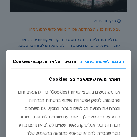
מרץ 10, 2019
20 טעויות נפוצות בהחזקת אקווריום ואיך כדאי להמנע מהן
למגדלים מתחילים רבים, כל נושא תחזוקת האקווריום יכול להיות
אתגר אמיתי. יש דברים רבים שצריך לשים אליהם לב והדבר כמובן,
גורר אחריו שלל טעויות קטנות וגדולות, שכולנו עושים פה ושם.
הסכמה לשימוש בעוגיות
פרטים
על אודות קובצי Cookies
55
לקריאה נוספת
האתר עושה שימוש בקובצי Cookies
אנו משתמשים בקובצי עוגיות (Cookies) כדי להתאים תוכן
ופרסומות, לספק אפשרויות שיתוף ברשתות חברתיות
ולנתח את תנועת הגולשים באתר. בנוסף, אנו משתפים
מידע על השימוש שלך באתר עם שותפינו לפרסום, רשתות
חברתיות וכלי אנליטיקה, אשר עשויים לשלב אותו עם מידע
נוסף שמסרת להם או שנאסף כתוצאה מהשימוש שלך