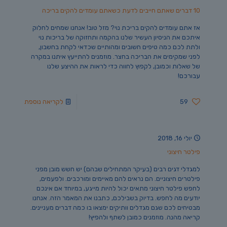
10 דברים שאתם חייבים לדעת כשאתם עומדים להקים בריכה
אז אתם עומדים להקים בריכת נוי? מזל טוב! אנחנו שמחים לחלוק
איתכם את הניסיון העשיר שלנו בהקמה ותחזוקה של בריכות נוי
ולתת לכם כמה טיפים חשובים ומהותיים שכדאי לקחת בחשבון,
לפני שמקימים את הבריכה בחצר. מוזמנים להתייעץ איתנו במקרה
של שאלות וכמובן, לקפוץ לחווה כדי לראות את ההיצע שלנו
עבורכם!
59
לקריאה נוספת
יולי 16, 2018
פילטר חיצוני
למגדלי דגים רבים (בעיקר המתחילים שבהם) יש חשש מובן מפני
פילטרים חיצוניים. הם נראים להם מאיימים ומורכבים. ולפעמים,
לחפש פילטר חיצוני מתאים יכול להיות מייגע, במיוחד אם אינכם
יודעים מה לחפש. בדיוק בשבילכם, כתבנו את המאמר הזה. אנחנו
מבטיחים לכם שגם מגדלים וותיקים ימצאו בו כמה דברים מעניינים.
קריאה מהנה. מוזמנים כמובן לשתף ולהפיץ!