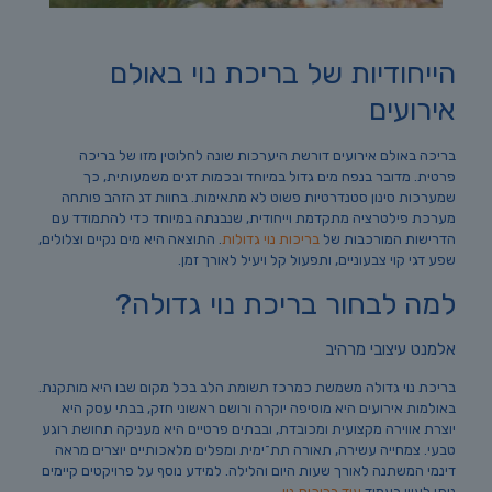
הייחודיות של בריכת נוי באולם
אירועים
בריכה באולם אירועים דורשת היערכות שונה לחלוטין מזו של בריכה
פרטית. מדובר בנפח מים גדול במיוחד ובכמות דגים משמעותית, כך
שמערכות סינון סטנדרטיות פשוט לא מתאימות. בחוות דג הזהב פותחה
מערכת פילטרציה מתקדמת וייחודית, שנבנתה במיוחד כדי להתמודד עם
הדרישות המורכבות של
בריכות נוי גדולות
. התוצאה היא מים נקיים וצלולים,
שפע דגי קוי צבעוניים, ותפעול קל ויעיל לאורך זמן.
למה לבחור בריכת נוי גדולה?
אלמנט עיצובי מרהיב
בריכת נוי גדולה משמשת כמרכז תשומת הלב בכל מקום שבו היא מותקנת.
באולמות אירועים היא מוסיפה יוקרה ורושם ראשוני חזק, בבתי עסק היא
יוצרת אווירה מקצועית ומכובדת, ובבתים פרטיים היא מעניקה תחושת רוגע
טבעי. צמחייה עשירה, תאורה תת־ימית ומפלים מלאכותיים יוצרים מראה
דינמי המשתנה לאורך שעות היום והלילה. למידע נוסף על פרויקטים קיימים
ניתן לעיין בעמוד
עוד בריכות נוי
.