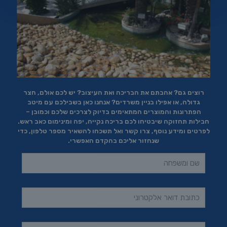
רוצים גם? אהבתם את הבריכה ואת העיצוב? יש לכם אולם, חצר
גדולה, או אפילו בניין משרדים? אנחנו כאן בשבילכם עם מיטב
הפתרונות והמוצרים המתאימים בדיוק לצרכים שלכם וכמובן –
חבילות תחזוקה שיבטיחו לכם בריכה נקייה, יפה ומינימום כאב ראש.
לפרטים ומידע נוסף, צרו קשר ואל תשכחו להשאיר מספר טלפון, כדי
שנחזור אליכם בהקדם האפשרי.