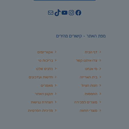
YouTube
TikTok
Mail
Instagram
Facebook
מפת האתר - קישורים מהירים
דף הבית
אקווריומים
צרו איתנו קשר
בריכות נוי
מי אנחנו
הדגים שלנו
בית האריזה
חדשות ועדכונים
חנות הציוד
מאמרים
החממות
תקנון האתר
מוצרים למכירה
הצהרת נגישות
מוצרי החווה
מדיניות הפרטיות