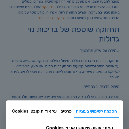
מעבר למבנה עצמו, אנו משלבים תאורה דקורטיבית, גשרים, מפלים
ומזרקות, היוצרים מראה מרשים ביום ובלילה.
דגי הקוי
המלכותיים משתלבים
באופן טבעי במערכת ויוצרים תחושת חיות ואנרגיה. מידע נוסף על סוגי
הדגים המתאימים ניתן למצוא בעמוד
דגי קוי ודגי בריכות
.
תחזוקה שוטפת של בריכות נוי
גדולות
שמירה על איזון מתמשך
תחזוקת בריכות נוי גדולות כוללת טיפול בפילטרים, ניקוי משקעים, שמירה
על איכות המים ובדיקות קבועות של מערכות המים. אנו מציעים
חבילות
תחזוקה
מותאמות אישית, כדי שתוכלו ליהנות מהבריכה מבלי לדאוג לניהול
השוטף.
טיפול בדגים ובצמחייה
הבריכה היא בית חי לדגי קוי, דגי זהב וצמחי מים ייחודיים. הצוות שלנו מספק
הדרכה וליווי מקצועי לטיפול נכון, כך שהמערכת האקולוגית תשגשג לאורך
זמן ותעניק מראה מרהיב בכל עונה.
הסכמה לשימוש בעוגיות
פרטים
על אודות קובצי Cookies
מה עוד מציעה חוות דג הזהב?
האתר עושה שימוש בקובצי Cookies