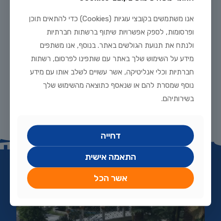
מעבר ל
בניית בריכות נוי גדולות
, החווה מתמחה גם בהקמת מפלים
מלאכותיים, נחלים זורמים, מזרקות ותאורת לדים מתקדמת. אצלנו הכל
אנו משתמשים בקובצי עוגיות (Cookies) כדי להתאים תוכן
אפשרי – התאמה אישית לכל פרויקט, בכל סדר גודל ובכל עיצוב שתבחרו.
ופרסומות, לספק אפשרויות שיתוף ברשתות חברתיות
אנו משלבים ציוד מקצועי, ידע עשיר וניסיון רב־שנים בתחום.
ולנתח את תנועת הגולשים באתר. בנוסף, אנו משתפים
רוצים בריכה כזו אצלכם?
מידע על השימוש שלך באתר עם שותפינו לפרסום, רשתות
חברתיות וכלי אנליטיקה, אשר עשויים לשלב אותו עם מידע
אהבתם את הדוגמאות? רוצים גם אתם בריכת נוי גדולה באולם האירועים,
בבית העסק או בגינה הפרטית? פנו אלינו עוד היום. צרו קשר בטלפון
09-
נוסף שמסרת להם או שנאסף כתוצאה מהשימוש שלך
7660195
, דרך
דף יצירת הקשר
באתר או בקרו אותנו בחווה. צוות חוות דג
בשירותיהם.
הזהב כאן כדי להקים עבורכם בריכה מרהיבה עם מינימום תחזוקה
ומקסימום הנאה.
דחייה
התאמה אישית
אשר הכל