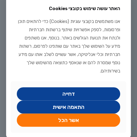
המיוחדת שלו הופכים אותו לתוספת מקסימה באקווריום. מוצאו
האתר עושה שימוש בקובצי Cookies
מדרום מזרח אסיה, ובעיקר מהודו, בנגלדש, סרי לנקה, תאילנד
[…]
אנו משתמשים בקובצי עוגיות (Cookies) כדי להתאים תוכן
64
לקריאה נוספת
ופרסומות, לספק אפשרויות שיתוף ברשתות חברתיות
ולנתח את תנועת הגולשים באתר. בנוסף, אנו משתפים
מידע על השימוש שלך באתר עם שותפינו לפרסום, רשתות
חברתיות וכלי אנליטיקה, אשר עשויים לשלב אותו עם מידע
נוסף שמסרת להם או שנאסף כתוצאה מהשימוש שלך
בשירותיהם.
דחייה
התאמה אישית
מרץ 21, 2024
אשר הכל
צלף מפוספס (ארצ'ר) – הטיפים של חוות דג הזהב
תכירו את אחד הדגים הכי מסקרנים שמגיעים לחווה – הוא מתאים