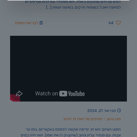
למים מליחים ומתוקים כאחד, הוא מסתדר עם דגים אגרסיביים
למחצה ויאכל בשמחה חרקים, בשיטה יוצאת
[…]
64
לקריאה נוספת
פברואר 21, 2024
מונו צהוב – הטיפים של חוות דג הזהב
המונו הצהוב הוא דג יפייפה שקשה לפספס באקווריום. גופו צר
וגבוה, עם סנפיר עליון צהוב (שהעניק לו את שמו). הוא יחיה במים