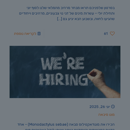
בסרטון שלפניכם תראו מבחר מרהיב מהמלאי שלנו לסוף יוני
ותחילת יולי – עשרות מינים של דגי נוי צבעוניים, מרהיבים וייחודיים
שהגיעו לחווה, ובשבוע הבא יגיע גם
[…]
61
לקריאה נוספת
יוני 26, 2025
מונו סיבאה
הכירו את מונודאקטילוס סבאה (Monodactylus sebae) – אחד
הדגים המרשימים והייחודיים ביותר שניתן לגדל באקווריום מים