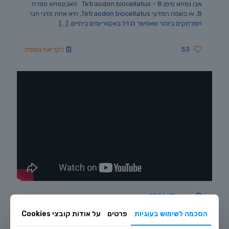
אבו נפחא סימן 8 – Tetraodon biocellatus האבונפחא ספרה
8, או בשמה המדעי Tetraodon biocellatus, היא אחת מדגי הנוי
המרתקים ביותר שאפשר לגדל באקווריומים ביתיים.
[…]
53
לקריאה נוספת
אפריל 15, 2024
אבו נפחא ירוק – הטיפים של דג הזהב
הסכמה לשימוש בעוגיות
פרטים
על אודות קובצי Cookies
צבעו ירוק זרחני. המראה העגלגל האופייני לאבו נפחא והשחייה