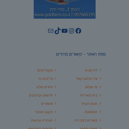
YouTube
TikTok
Mail
Instagram
Facebook
מפת האתר - קישורים מהירים
דף הבית
אקווריומים
צרו איתנו קשר
בריכות נוי
מי אנחנו
הדגים שלנו
בית האריזה
חדשות ועדכונים
חנות הציוד
מאמרים
החממות
תקנון האתר
מוצרים למכירה
הצהרת נגישות
מוצרי החווה
מדיניות הפרטיות