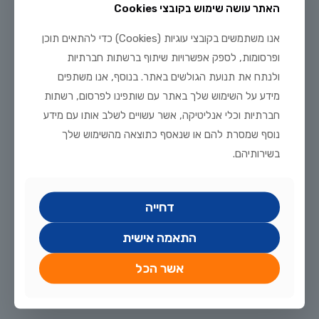
האתר עושה שימוש בקובצי Cookies
אנו משתמשים בקובצי עוגיות (Cookies) כדי להתאים תוכן
YouTube
TikTok
Mail
Instagram
Facebook
ופרסומות, לספק אפשרויות שיתוף ברשתות חברתיות
ולנתח את תנועת הגולשים באתר. בנוסף, אנו משתפים
מידע על השימוש שלך באתר עם שותפינו לפרסום, רשתות
מפת האתר - קישורים מהירים
חברתיות וכלי אנליטיקה, אשר עשויים לשלב אותו עם מידע
נוסף שמסרת להם או שנאסף כתוצאה מהשימוש שלך
דף הבית
אקווריומים
בשירותיהם.
צרו איתנו קשר
בריכות נוי
מי אנחנו
הדגים שלנו
דחייה
בית האריזה
חדשות ועדכונים
חנות הציוד
מאמרים
התאמה אישית
החממות
תקנון האתר
אשר הכל
מוצרים למכירה
הצהרת נגישות
מוצרי החווה
מדיניות הפרטיות