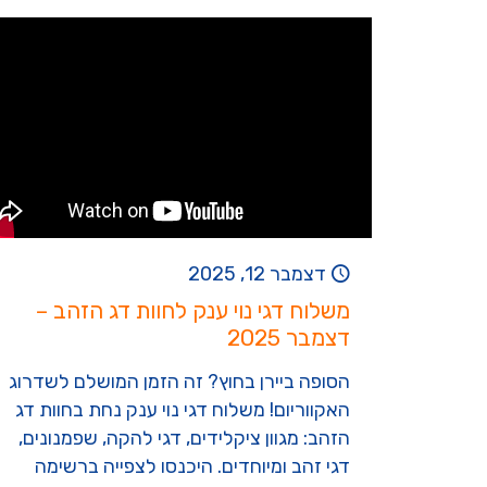
דצמבר 12, 2025
משלוח דגי נוי ענק לחוות דג הזהב –
דצמבר 2025
הסופה ביירן בחוץ? זה הזמן המושלם לשדרוג
האקווריום! משלוח דגי נוי ענק נחת בחוות דג
הזהב: מגוון ציקלידים, דגי להקה, שפמנונים,
דגי זהב ומיוחדים. היכנסו לצפייה ברשימה