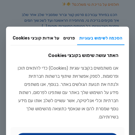
חולמים על בריכת נוי משלכם?
הכנו במיוחד עבורכם סרטון קצר וברור שמסביר שלב אחר שלב
איך מקימים בריכת נוי, מהחפירה הראשונה ועד לשכשוך המים
והדגים הצבעוניים. כל הטיפים החשובים: מיקום
[…]
הסכמה לשימוש בעוגיות
פרטים
על אודות קובצי Cookies
78
לקריאה נוספת
האתר עושה שימוש בקובצי Cookies
אנו משתמשים בקובצי עוגיות (Cookies) כדי להתאים תוכן
ופרסומות, לספק אפשרויות שיתוף ברשתות חברתיות
ולנתח את תנועת הגולשים באתר. בנוסף, אנו משתפים
מידע על השימוש שלך באתר עם שותפינו לפרסום, רשתות
חברתיות וכלי אנליטיקה, אשר עשויים לשלב אותו עם מידע
נוסף שמסרת להם או שנאסף כתוצאה מהשימוש שלך
בשירותיהם.
מרץ 18, 2025