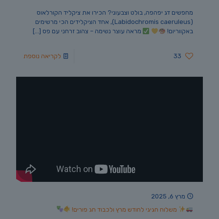
מחפשים דג יפהפה, בולט וצבעוני? הכירו את ציקליד הקורלאוס
(Labidochromis caeruleus), אחד הציקלידים הכי מרשימים
באקווריום!
מראה עוצר נשימה – צהוב זרחני עם פס
[…]
33
לקריאה נוספת
מרץ 6, 2025
משלוח חגיגי לחודש מרץ ולכבוד חג פורים!