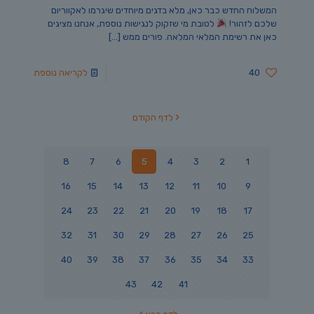
המשלוח החדש כבר כאן, מלא בדגים מיוחדים שיגרמו לאקווריום
שלכם לזהור!
לטובת מי שזקוק לנגישות נוספת, אנחנו מציגים
כאן את רשימת המלאי המלאה. פורים ממש
[…]
40
לקריאה נוספת
לדף הקודם
8
7
6
5
4
3
2
1
16
15
14
13
12
11
10
9
24
23
22
21
20
19
18
17
32
31
30
29
28
27
26
25
40
39
38
37
36
35
34
33
43
42
41