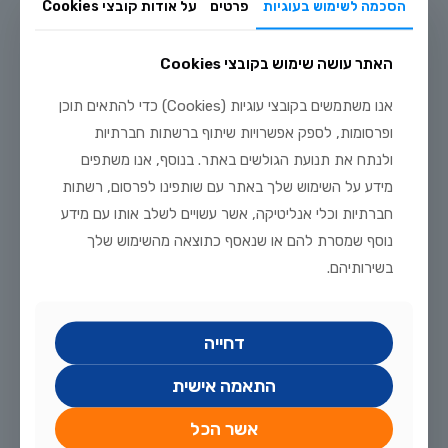
הסכמה לשימוש בעוגיות
פרטים
על אודות קובצי Cookies
האתר עושה שימוש בקובצי Cookies
אנו משתמשים בקובצי עוגיות (Cookies) כדי להתאים תוכן
ופרסומות, לספק אפשרויות שיתוף ברשתות חברתיות
ולנתח את תנועת הגולשים באתר. בנוסף, אנו משתפים
מידע על השימוש שלך באתר עם שותפינו לפרסום, רשתות
חברתיות וכלי אנליטיקה, אשר עשויים לשלב אותו עם מידע
נוסף שמסרת להם או שנאסף כתוצאה מהשימוש שלך
בשירותיהם.
יוני 9, 2026
הקמת אקווריום 200 ליטר: המדריך המלא למתחילים
דחייה
הקמת אקווריום 200 ליטר: המדריך השלם למתחילים אקווריום
בנפח 200 ליטר הוא נקודת פתיחה מצוינת ופופולרית בעולם גידול
התאמה אישית
הדגים. הוא גדול מספיק כדי לאפשר יציבות ביולוגית
[…]
אשר הכל