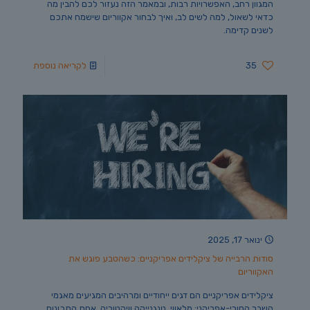
המגוון רחב, האפשרויות רבות, ובמאמר הזה נעזור לכם להבין מה
כדאי לשאול, למה לשים לב, ואיך לבחור אקווריום שישמח אתכם
לשנים קדימה.
35
לקריאה נוספת
ינואר 17, 2025
סודות הרבייה של ציקלידים אפריקניים: כשהטבע פוגש את
האקווריום
ציקלידים אפריקניים הם דגים ייחודיים ומרהיבים המגיעים מאגמי
השבר הסורי-אפריקני: מלאווי, טנגנייקה וויקטוריה. אחת התכונות