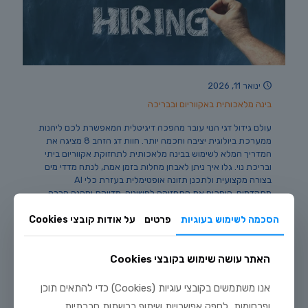
ינואר 11, 2026
בינה מלאכותית באקווריום ובבריכה
עולם גידול דגי הנוי עובר מהפכה דיגיטלית המאפשרת לכם ליהנות
ממערכת ביולוגית יציבה וחכמה יותר. חוות דג הזהב 8 מציגה את
המדריך המלא לשימוש בבינה מלאכותית לתחזוקת אקווריום ביתי
ובריכת נוי. גלו איך ניתן לאבחן מחלות בזמן אמת, לנתח מדדי מים
בצורה מקצועית ולתכנן תזונה אופטימלית בעזרת כלי AI
מתקדמים. הופכים את התחזוקה לפשוטה, מדויקת ומהנה הרבה
יותר עבור כל חובב דגים.
הסכמה לשימוש בעוגיות
פרטים
על אודות קובצי Cookies
53
לקריאה נוספת
האתר עושה שימוש בקובצי Cookies
אנו משתמשים בקובצי עוגיות (Cookies) כדי להתאים תוכן
ופרסומות, לספק אפשרויות שיתוף ברשתות חברתיות