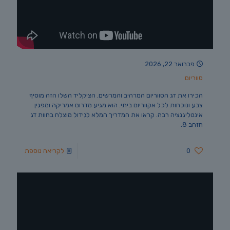
פברואר 22, 2026
סווריום
הכירו את דג הסווריום המרהיב והמרשים. הציקליד השלו הזה מוסיף
צבע ונוכחות לכל אקווריום ביתי. הוא מגיע מדרום אמריקה ומפגין
אינטליגנציה רבה. קראו את המדריך המלא לגידול מוצלח בחוות דג
הזהב 8.
0
לקריאה נוספת