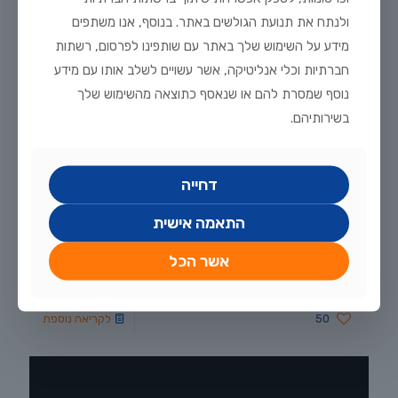
ולנתח את תנועת הגולשים באתר. בנוסף, אנו משתפים
מידע על השימוש שלך באתר עם שותפינו לפרסום, רשתות
חברתיות וכלי אנליטיקה, אשר עשויים לשלב אותו עם מידע
נוסף שמסרת להם או שנאסף כתוצאה מהשימוש שלך
בשירותיהם.
אוגוסט 19, 2025
דחייה
רוזי טטרה – Rosy tetra – Megalamphodus rosaceus
התאמה אישית
הרוזי טטרה (Rosy tetra) הוא אחד מדגי הלהקה היפים והאהובים
לאקווריום קהילתי. במאמר תמצאו מידע על מוצאו בטבע, מראה
ייחודי, התנהגות, דרישות גידול, תזונה וטיפים לרבייה – כולל
אשר הכל
המלצות חכמות מחוות דג הזהב.
50
לקריאה נוספת