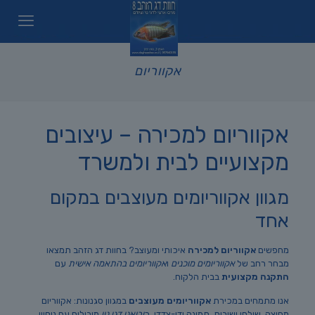
אקווריום
אקווריום למכירה – עיצובים
מקצועיים לבית ולמשרד
מגוון אקווריומים מעוצבים במקום
אחד
מחפשים
אקווריום למכירה
איכותי ומעוצב? בחוות דג הזהב תמצאו
מבחר רחב של
אקווריומים מוכנים
ו
אקווריומים בהתאמה אישית
עם
התקנה מקצועית
בבית הלקוח.
אנו מתמחים במכירת
אקווריומים מעוצבים
במגוון סגנונות: אקווריום
מחיצה, שולחן ישיבות, תמונה ודו-צדדי. כ
יבואני דגי נוי
מובילים עם ניסיון