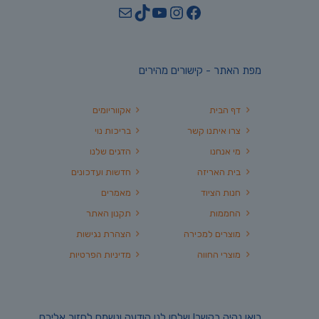
YouTube
TikTok
Mail
Instagram
Facebook
מפת האתר - קישורים מהירים
דף הבית
אקווריומים
צרו איתנו קשר
בריכות נוי
מי אנחנו
הדגים שלנו
בית האריזה
חדשות ועדכונים
חנות הציוד
מאמרים
החממות
תקנון האתר
מוצרים למכירה
הצהרת נגישות
מוצרי החווה
מדיניות הפרטיות
בואו נהיה בקשר! שלחו לנו הודעה ונשמח לחזור אליכם