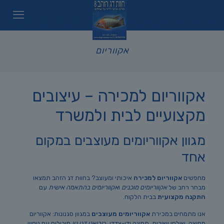
אקווריום
אקווריום למכירה – עיצובים
מקצועיים לבית ולמשרד
מגוון אקווריומים מעוצבים במקום
אחד
מחפשים
אקווריום למכירה
איכותי ומעוצב? בחוות דג הזהב תמצאו
מבחר רחב של
אקווריומים מוכנים
ו
אקווריומים בהתאמה אישית
עם
התקנה מקצועית
בבית הלקוח.
אנו מתמחים במכירת
אקווריומים מעוצבים
במגוון סגנונות: אקווריום
מחיצה, שולחן ישיבות, תמונה ודו-צדדי. כ
יבואני דגי נוי
מובילים עם ניסיון