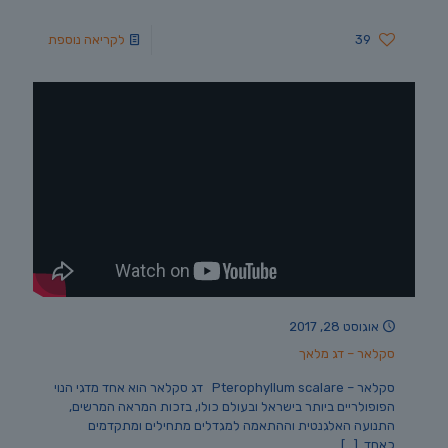
39
לקריאה נוספת
אוגוסט 28, 2017
סקלאר – דג מלאך
סקלאר – Pterophyllum scalare דג סקלאר הוא אחד מדגי הנוי
הפופולריים ביותר בישראל ובעולם כולו, בזכות המראה המרשים,
התנועה האלגנטית וההתאמה למגדלים מתחילים ומתקדמים
כאחד.
[…]