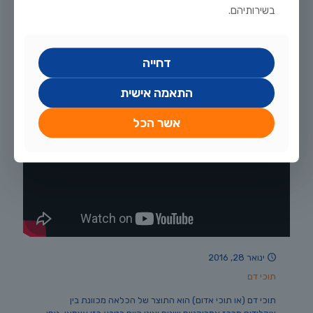
(Astronotus ocellatus), הידוע גם בכינויים אחרים כמו ציקליד
בשירותיהם.
שיש או ציקליד קטיפה.
25
לקריאה נוספת
דחייה
התאמה אישית
אשר הכל
ינואר 28, 2016
תוכי דם
תוכי דם (או תוכי אדום) הוא התוצר של הכלאה מכוונת בין