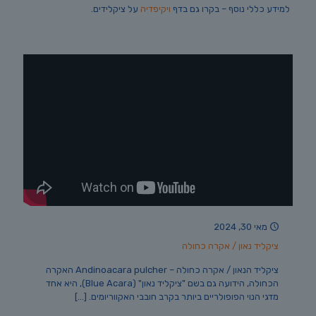
למידע כללי נוסף – בקרו גם בדף
ויקיפדיה
על ציקלידים.
מאי 30, 2024
ציקליד נאון / אקרה כחולה
ציקליד הנאון / אקרה כחולה – Andinoacara pulcher האקרה
הכחולה, הידועה גם בשם "ציקליד נאון" (Blue Acara), היא אחד
מדגי הנוי הפופולריים ביותר בקרב חובבי האקווריומים.
[…]