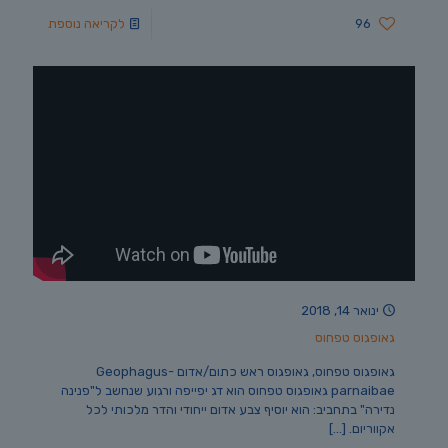
96
לקריאה נוספת
ינואר 14, 2018
גאופגוס טפחוס
גאופגוס טפחוס, גאופגוס ראש כתום/אדום -Geophagus
parnaibae גאופגוס טפחוס הוא דג יפייפה ורגוע שנחשב ל"פנינה
נדירה" בתחביב: הוא יוסיף צבע אדום ייחודי והדר מלכותי לכל
אקווריום.
[…]