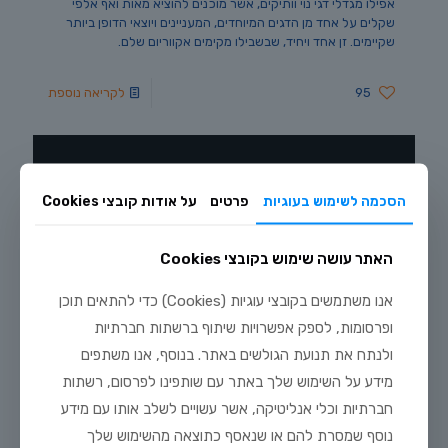
אפילו מגדלי דגי נוי וותיקים, אשר מוכנים להוציא מאות ואף אלפי
שקלים על אחד מן הדגים המיוחדים, המעניינים ויוצאי הדופן ביותר
שקיימים. זן אחד ויחיד, שבשבילו מקימים אקווריום שלם.
95
לקריאה נוספת
הסכמה לשימוש בעוגיות
פרטים
על אודות קובצי Cookies
האתר עושה שימוש בקובצי Cookies
אנו משתמשים בקובצי עוגיות (Cookies) כדי להתאים תוכן
ופרסומות, לספק אפשרויות שיתוף ברשתות חברתיות
ולנתח את תנועת הגולשים באתר. בנוסף, אנו משתפים
ינואר 28, 2016
מידע על השימוש שלך באתר עם שותפינו לפרסום, רשתות
דג אוסקר
חברתיות וכלי אנליטיקה, אשר עשויים לשלב אותו עם מידע
נוסף שמסרת להם או שנאסף כתוצאה מהשימוש שלך
אוסקר טייגר הוא הגירסה הצבעונית והמבוייתת של דג אוסקר הבר