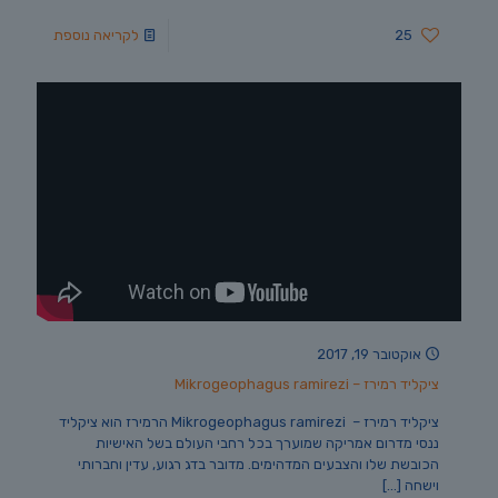
25
לקריאה נוספת
אוקטובר 19, 2017
ציקליד רמירז – Mikrogeophagus ramirezi
ציקליד רמירז – Mikrogeophagus ramirezi הרמירז הוא ציקליד
ננסי מדרום אמריקה שמוערך בכל רחבי העולם בשל האישיות
הכובשת שלו והצבעים המדהימים. מדובר בדג רגוע, עדין וחברותי
וישחה
[…]