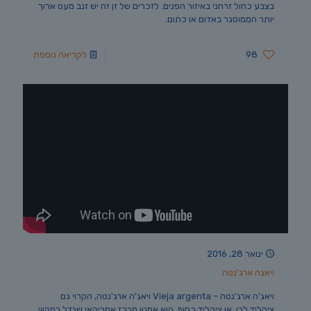
בצבע כחול זרחני באיזור הפנים. לזכרים של זן זה יש זנב מעט ארוך
יותר הממוסגר באדום או כתום.
98
לקריאה נוספת
ינואר 28, 2016
ויאגה ארג'נטה
ויאג'ה ארג'נטה – Vieja argenta ויאג'ה ארג'נטה, הקרוי גם
ציקליד לבן, או ציקליד כסוף, הוא אמנון מרכז אמריקאי שגדל במקווי