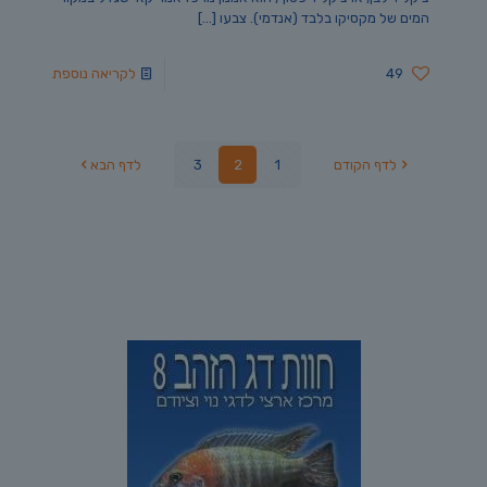
המים של מקסיקו בלבד (אנדמי). צבעו
[…]
49
לקריאה נוספת
לדף הקודם
1
2
3
לדף הבא