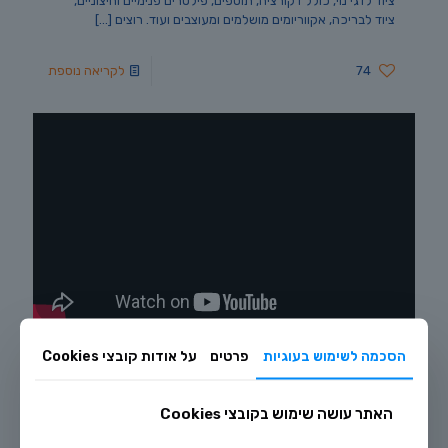
ציוד לדגי נוי, כולל דקורציה, תוספים, פילטרים פנימיים וחיצוניים,
ציוד לבריכה, אקווריומים מושלמים ומעוצבים ועוד. רוצים
[…]
74
לקריאה נוספת
הסכמה לשימוש בעוגיות
פרטים
על אודות קובצי Cookies
יוני 6, 2021
וידאו – חנות הציוד
האתר עושה שימוש בקובצי Cookies
חנות הציוד שלנו ערוכה לכל המבקרים! החנות הגדולה בישראל,
עם מלאי ענק של דגי נוי, אקווריומים, ציוד לדגים ולאקווריום, בריכות