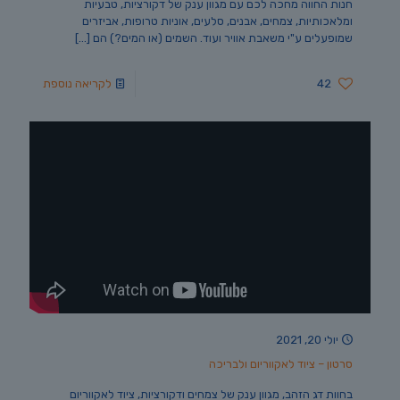
חנות החווה מחכה לכם עם מגוון ענק של דקורציות, טבעיות
ומלאכותיות, צמחים, אבנים, סלעים, אוניות טרופות, אביזרים
שמופעלים ע"י משאבת אוויר ועוד. השמים (או המים?) הם
[…]
42
לקריאה נוספת
יולי 20, 2021
סרטון – ציוד לאקווריום ולבריכה
בחוות דג הזהב, מגוון ענק של צמחים ודקורציות, ציוד לאקווריום